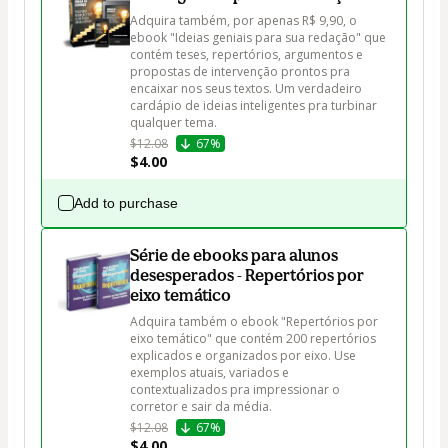
Adquira também, por apenas R$ 9,90, o 
ebook "Ideias geniais para sua redação" que 
contém teses, repertórios, argumentos e 
propostas de intervenção prontos pra 
encaixar nos seus textos. Um verdadeiro 
cardápio de ideias inteligentes pra turbinar 
qualquer tema.
$12.08
67%
$4.00
Add to purchase
Série de ebooks para alunos
desesperados - Repertórios por
eixo temático
Adquira também o ebook "Repertórios por 
eixo temático" que contém 200 repertórios 
explicados e organizados por eixo. Use 
exemplos atuais, variados e 
contextualizados pra impressionar o 
corretor e sair da média.
$12.08
67%
$4.00