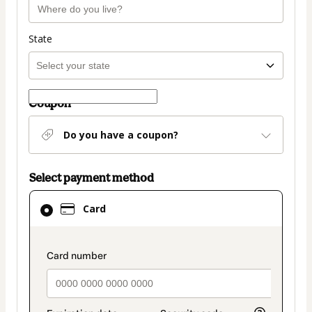
State
Coupon
Do you have a coupon?
Select payment method
Card
Card
selected
as
payment
payment_data.section_title_v2
method