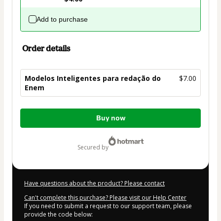
Add to purchase
Order details
Modelos Inteligentes para redação do
$7.00
Enem
Total
Buy now
of
$7.00
secured by
Have questions about the product? Please contact
Can't complete this purchase? Please visit our Help Center
If you need to submit a request to our support team, please
provide the code below: