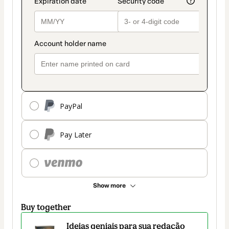
PayPal
Pay Later
Show more
Buy together
Ideias geniais para sua redação