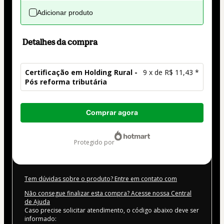
Adicionar produto
Detalhes da compra
Certificação em Holding Rural -
9 x de R$ 11,43 *
Pós reforma tributária
Total
Comprar agora
de
R$ 102,87
protegido por
Tem dúvidas sobre o produto? Entre em contato com
Não consegue finalizar esta compra? Acesse nossa Central
de Ajuda
Caso precise solicitar atendimento, o código abaixo deve ser
informado: