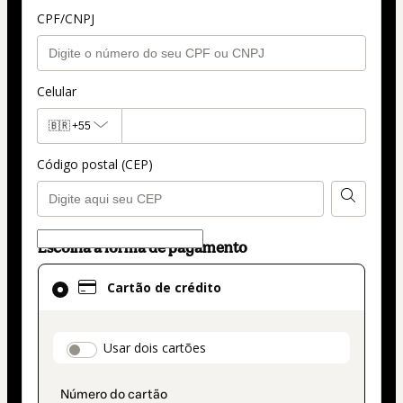
CPF/CNPJ
Celular
🇧🇷
+55
Código postal (CEP)
Escolha a forma de pagamento
Cartão
Cartão de crédito
de
crédito
selecionado
payment_data.section_title_v2
Usar dois cartões
como
método
de