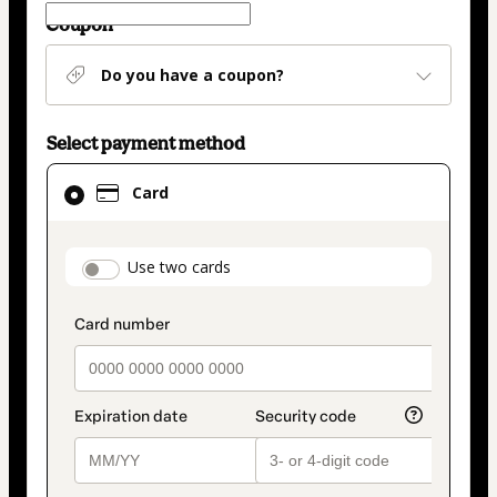
Coupon
Do you have a coupon?
Select payment method
Card
Card
selected
as
payment
payment_data.section_title_v2
Use two cards
method