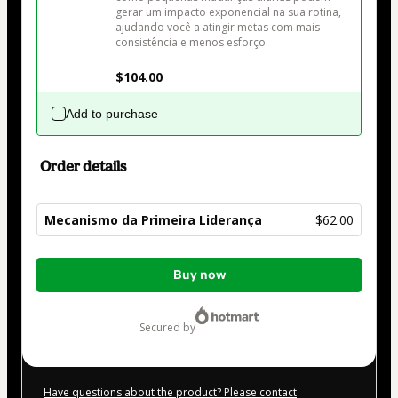
gerar um impacto exponencial na sua rotina, 
ajudando você a atingir metas com mais 
consistência e menos esforço.

$104.00
Add to purchase
Order details
Mecanismo da Primeira Liderança
$62.00
Total
Buy now
of
$62.00
secured by
Have questions about the product? Please contact