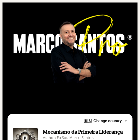
Mecanismo da Primeira Liderança
🇺🇸
Change country
Mecanismo da Primeira Liderança
Author: Eu Sou Marco Santos