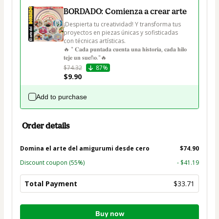
BORDADO: Comienza a crear arte
¡Despierta tu creatividad! Y transforma tus 
proyectos en piezas únicas y sofisticadas 
con técnicas artísticas.

🔥 " 𝐂𝐚𝐝𝐚 𝐩𝐮𝐧𝐭𝐚𝐝𝐚 𝐜𝐮𝐞𝐧𝐭𝐚 𝐮𝐧𝐚 𝐡𝐢𝐬𝐭𝐨𝐫𝐢𝐚, 𝐜𝐚𝐝𝐚 𝐡𝐢𝐥𝐨 
𝐭𝐞𝐣𝐞 𝐮𝐧 𝐬𝐮𝐞ñ𝐨."🔥
$74.32
87%
$9.90
Add to purchase
Order details
Domina el arte del amigurumi desde cero
$74.90
Discount coupon
(55%)
- $41.19
Total Payment
$33.71
Total
Buy now
of