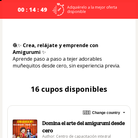
Adquiérelo a la mejor oferta
00 : 14 : 48
disponible
🧶✨ 
Crea, relájate y emprende con 
Amigurumi
 ✨
Aprende paso a paso a tejer adorables 
muñequitos desde cero, sin experiencia previa. 
16 cupos disponibles
🇺🇸
Change country
Domina el arte del amigurumi desde
cero
Author: Centro de capacitación integral