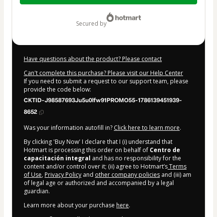
$33.71
secured by
Have questions about the product? Please contact
Can't complete this purchase? Please visit our Help Center
If you need to submit a request to our support team, please
provide the code below:
CKTID-J98587693Ju5u0lfw91PROMO55-1786139451939-
8652
Was your information autofill in?
Click here to learn more
.
By clicking 'Buy Now' I declare that I (i) understand that
Hotmart is processing this order on behalf of
Centro de
capacitación integral
and has no responsibility for the
content and/or control over it; (ii) agree to Hotmart’s
Terms
of Use
,
Privacy Policy
and
other company policies
and (iii) am
of legal age or authorized and accompanied by a legal
guardian.
Learn more about your purchase
here
.