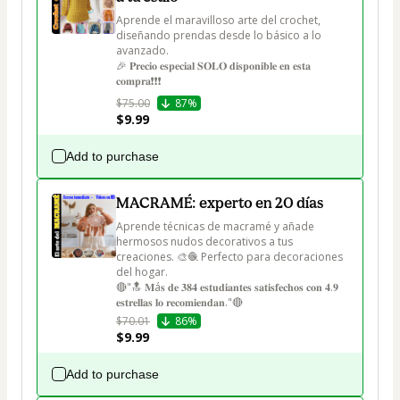
Aprende el maravilloso arte del crochet, 
diseñando prendas desde lo básico a lo 
avanzado.

🎉 𝐏𝐫𝐞𝐜𝐢𝐨 𝐞𝐬𝐩𝐞𝐜𝐢𝐚𝐥 𝐒𝐎𝐋𝐎 𝐝𝐢𝐬𝐩𝐨𝐧𝐢𝐛𝐥𝐞 𝐞𝐧 𝐞𝐬𝐭𝐚 
𝐜𝐨𝐦𝐩𝐫𝐚❗❗❗
$75.00
87%
$9.99
Add to purchase
MACRAMÉ: experto en 20 días
Aprende técnicas de macramé y añade 
hermosos nudos decorativos a tus 
creaciones. 🎨🧶 Perfecto para decoraciones 
del hogar.

🔴"🔝 𝐌á𝐬 𝐝𝐞 𝟑𝟖𝟒 𝐞𝐬𝐭𝐮𝐝𝐢𝐚𝐧𝐭𝐞𝐬 𝐬𝐚𝐭𝐢𝐬𝐟𝐞𝐜𝐡𝐨𝐬 𝐜𝐨𝐧 𝟒.𝟗 
𝐞𝐬𝐭𝐫𝐞𝐥𝐥𝐚𝐬 𝐥𝐨 𝐫𝐞𝐜𝐨𝐦𝐢𝐞𝐧𝐝𝐚𝐧."🔴
$70.01
86%
$9.99
Add to purchase