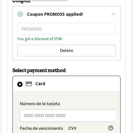
Coupon
Coupon
PROMO55
applied!
You got a discount of 55%!
Delete
Select payment method
Card
Card
selected
as
payment
payment_data.section_title_v2
method