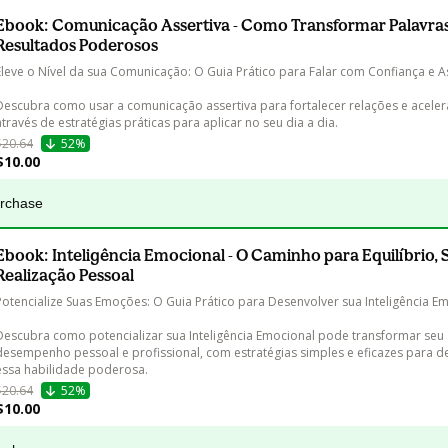
Ebook: Comunicação Assertiva - Como Transformar Palavra
Resultados Poderosos
Eleve o Nível da sua Comunicação: O Guia Prático para Falar com Confiança e As
Descubra como usar a comunicação assertiva para fortalecer relações e aceler
através de estratégias práticas para aplicar no seu dia a dia.
$20.64
52%
$10.00
urchase
Ebook: Inteligência Emocional - O Caminho para Equilíbrio, 
Realização Pessoal
Potencialize Suas Emoções: O Guia Prático para Desenvolver sua Inteligência Em
Descubra como potencializar sua Inteligência Emocional pode transformar seu 
desempenho pessoal e profissional, com estratégias simples e eficazes para d
essa habilidade poderosa.
$20.64
52%
$10.00