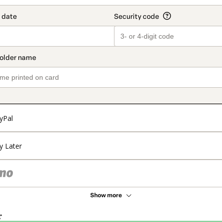
yPal
y Later
Show more
r