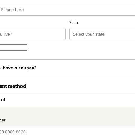
State
u have a coupon?
ment method
ard
t_data.section_title_v2