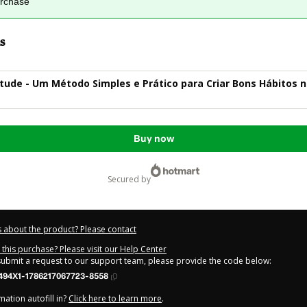
urchase
s
tude - Um Método Simples e Prático para Criar Bons Hábitos 
Buy now
secured by
 about the product? Please contact
this purchase? Please visit our Help Center
 submit a request to our support team, please provide the code below:
494X1-1786217067723-8558
ation autofill in?
Click here to learn more
.