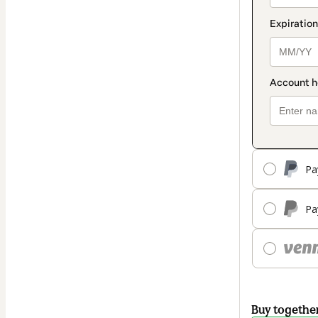
Pa
Pa
Buy togethe