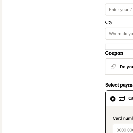
City
Coupon
Do yo
Select pay
Card
C
selected
as
payment
paymen
method