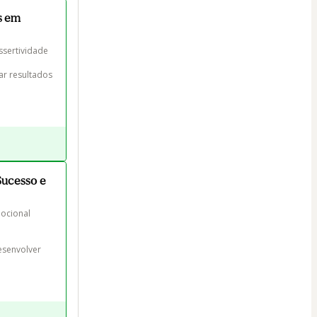
s em
sertividade

ar resultados 
Sucesso e
ocional

esenvolver 