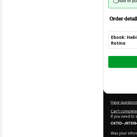
Add to p
Order detail
Ebook: Habi
Rotina
Total
of
$10.00
Have questions
Can't complete 
If you need to
CKTID-J97318
Was your inform