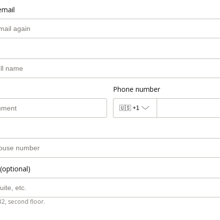
email
Phone number
🇺🇸
+1
(optional)
B2, second floor.