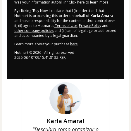
Was your information autofill in?
Click here to learn more
.
By clicking 'Buy Now' I declare that I (i) understand that
Hotmart is processing this order on behalf of
Karla Amaral
and has no responsibility for the content and/or control over
it; (ii) agree to Hotmart’s
Terms of Use
,
Privacy Policy
and
other company policies
and (iii) am of legal age or authorized
and accompanied by a legal guardian.
Learn more about your purchase
here
.
Hotmart ©
2026
- All rights reserved
2026-08-10T09:15:41.813Z
REF.
Karla Amaral
"Descubra como organizar o