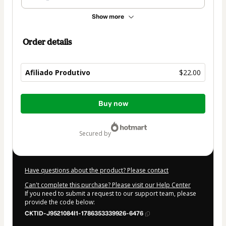
Show more
Order details
Afiliado Produtivo
$22.00
Total
Buy now
of
$22.00
secured by
Have questions about the product? Please contact
Can't complete this purchase? Please visit our Help Center
If you need to submit a request to our support team, please
provide the code below:
CKTID-J9521084I1-1786353339926-6476