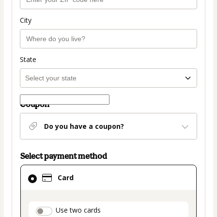
City
State
Coupon
Do you have a coupon?
Select payment method
Card
Card
selected
as
payment
payment_data.section_title_v2
Use two cards
method