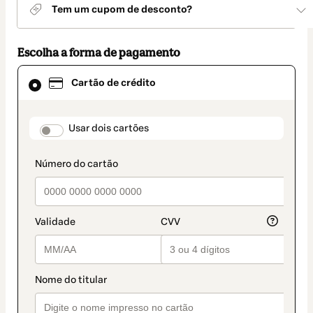
Tem um cupom de desconto?
Escolha a forma de pagamento
Cartão
Cartão de crédito
de
crédito
selecionado
como
payment_data.section_title_v2
Usar dois cartões
método
de
pagamento