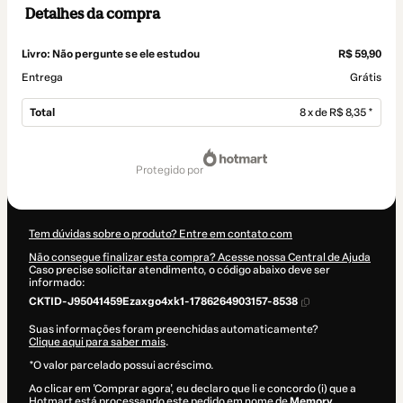
Detalhes da compra
Livro: Não pergunte se ele estudou
R$ 59,90
Entrega
Grátis
Total
8 x de R$ 8,35 *
Total
de
protegido por
R$ 66,80
Tem dúvidas sobre o produto? Entre em contato com
Não consegue finalizar esta compra? Acesse nossa Central de Ajuda
Caso precise solicitar atendimento, o código abaixo deve ser
informado:
CKTID-J95041459Ezaxgo4xk1-1786264903157-8538
Suas informações foram preenchidas automaticamente?
Clique aqui para saber mais
.
*O valor parcelado possui acréscimo.
Ao clicar em 'Comprar agora', eu declaro que li e concordo (i) que a
Hotmart está processando este pedido em nome de
Memory