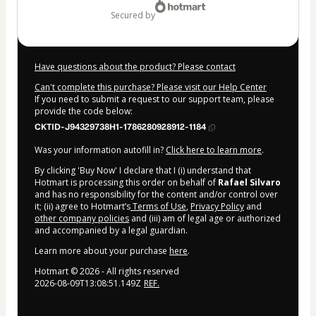
secured by
Have questions about the product? Please contact
Can't complete this purchase? Please visit our Help Center
If you need to submit a request to our support team, please
provide the code below:
CKTID-J94329738H1-1786280928912-1184
Was your information autofill in?
Click here to learn more
.
By clicking 'Buy Now' I declare that I (i) understand that
Hotmart is processing this order on behalf of
Rafael Silvaro
and has no responsibility for the content and/or control over
it; (ii) agree to Hotmart’s
Terms of Use
,
Privacy Policy
and
other company policies
and (iii) am of legal age or authorized
and accompanied by a legal guardian.
Learn more about your purchase
here
.
Hotmart ©
2026
- All rights reserved
2026-08-09T13:08:51.149Z
REF.