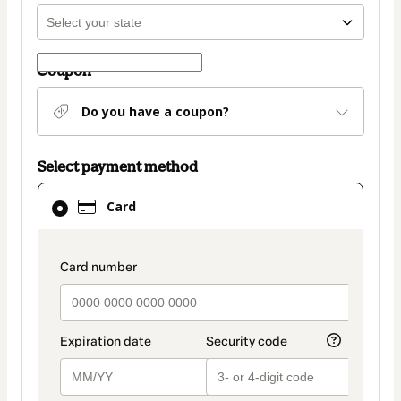
Coupon
Do you have a coupon?
Select payment method
Card
Card
selected
as
payment
payment_data.section_title_v2
method