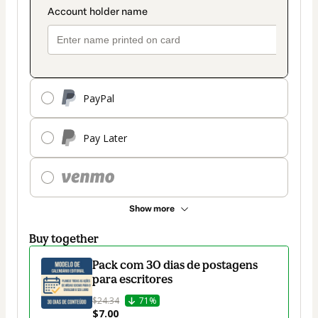
PayPal
Pay Later
Show more
Buy together
Pack com 30 dias de postagens
para escritores
$24.34
71%
$7.00