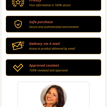
Privacy
Your information is 100% secure
Safe purchase
Secure and authenticated environment
Delivery via E-mail
Access to product delivered by email
Approved content
100% reviewed and approved