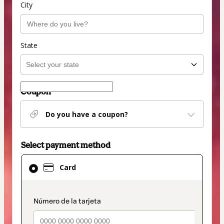
City
State
Coupon
Do you have a coupon?
Select payment method
Card
Card
selected
as
payment
payment_data.section_title_v2
method