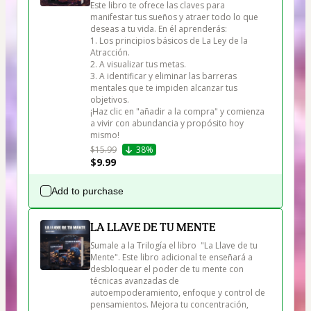
Este libro te ofrece las claves para 
manifestar tus sueños y atraer todo lo que 
deseas a tu vida. En él aprenderás:

1. Los principios básicos de La Ley de la 
Atracción. 

2. A visualizar tus metas. 

3. A identificar y eliminar las barreras 
mentales que te impiden alcanzar tus 
objetivos.

¡Haz clic en "añadir a la compra" y comienza 
a vivir con abundancia y propósito hoy 
mismo!
$15.99
38%
$9.99
Add to purchase
LA LLAVE DE TU MENTE
Sumale a la Trilogía el libro  "La Llave de tu 
Mente". Este libro adicional te enseñará a 
desbloquear el poder de tu mente con 
técnicas avanzadas de 
autoempoderamiento, enfoque y control de 
pensamientos. Mejora tu concentración, 