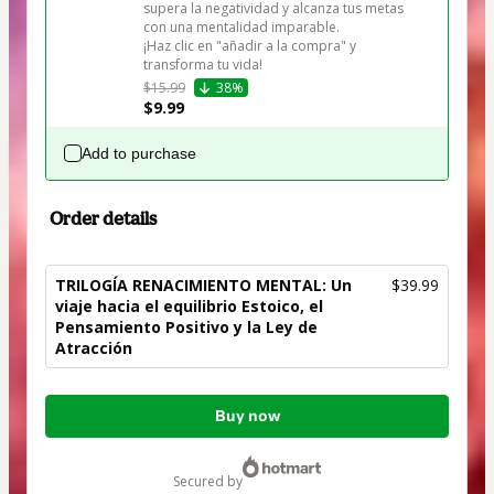
supera la negatividad y alcanza tus metas 
con una mentalidad imparable.

¡Haz clic en "añadir a la compra" y 
transforma tu vida!
$15.99
38%
$9.99
Add to purchase
Order details
TRILOGÍA RENACIMIENTO MENTAL: Un
$39.99
viaje hacia el equilibrio Estoico, el
Pensamiento Positivo y la Ley de
Atracción
Total
Buy now
of
$39.99
secured by