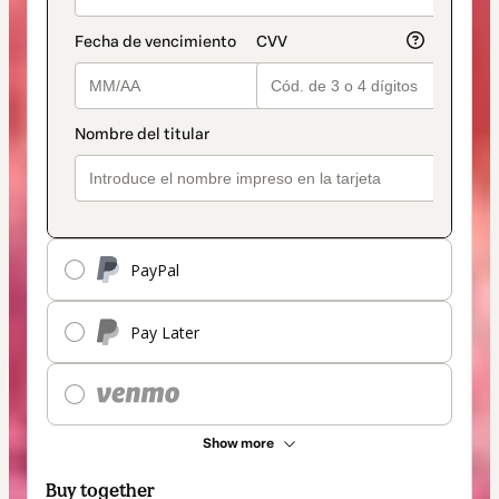
PayPal
Pay Later
Show more
Buy together