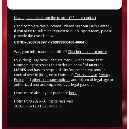
Have questions about the product? Please contact
Can't complete this purchase? Please visit our Help Center
If you need to submit a request to our support team, please
provide the code below:
CKTID-J93676289L1-1786133906468-6664
Was your information autofill in?
Click here to learn more
.
By clicking 'Buy Now' I declare that I (i) understand that
Hotmart is processing this order on behalf of
MENTES
LIBRES
and has no responsibility for the content and/or
control over it; (ii) agree to Hotmart’s
Terms of Use
,
Privacy
Policy
and
other company policies
and (iii) am of legal age or
authorized and accompanied by a legal guardian.
Learn more about your purchase
here
.
Hotmart ©
2026
- All rights reserved
2026-08-07T20:18:28.468Z
REF.