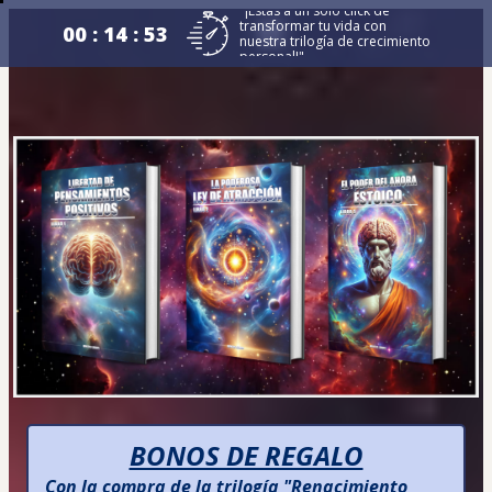
"¡Estás a un solo click de
transformar tu vida con
00 : 14 : 52
nuestra trilogía de crecimiento
personal!"
BONOS DE REGALO
Con la compra de la trilogía "
Renacimiento 