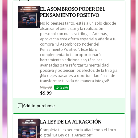
EL ASOMBROSO PODER DEL
PENSAMIENTO POSITIVO
No lo pienses tanto, estás a un solo click de 
alcanzar el bienestar y la realización 
personal con nuestra trilogía. Además, 
aprovecha esta oferta especial y añade a tu 
compra "El Asombroso Poder del 
Pensamiento Positivo". Este libro 
complementario te proporcionará 
herramientas adicionales y técnicas 
avanzadas para reforzar tu mentalidad 
positiva y potenciar los efectos de la trilogía. 
¡No dejes pasar esta oportunidad única de 
transformar tu vida de manera integral!
$15.99
38%
$9.99
Add to purchase
LA LEY DE LA ATRACCIÓN
Completa tu experiencia añadiendo el libro 
digital "La Ley de la Atracción".
