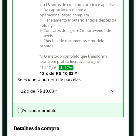
✨ +18 horas de conteúdo prático e aplicável

✨ Da captação do cliente à 
operacionalização completa

✨ Planejamento tributário antes e depois da 
holding

✨ Contratos do agro + Compra/venda de 
imóveis

✨ Checklist de documentos e modelos 
prontos

💡 O método completo que transforma 
teoria em prática lucrativa no agro
R$ 117,06
17%
12 x de R$ 10,03 *
Selecione o número de parcelas
Adicionar produto
Detalhes da compra