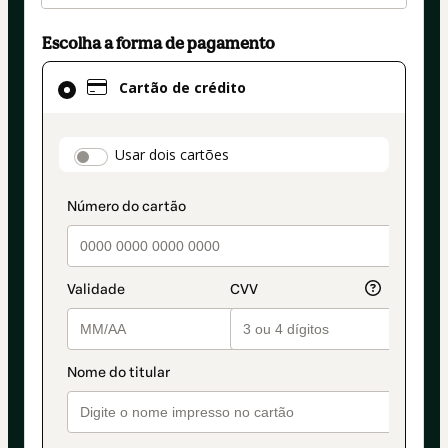
Escolha a forma de pagamento
Cartão
Cartão de crédito
de
crédito
selecionado
payment_data.section_title_v2
Usar dois cartões
como
método
de
pagamento