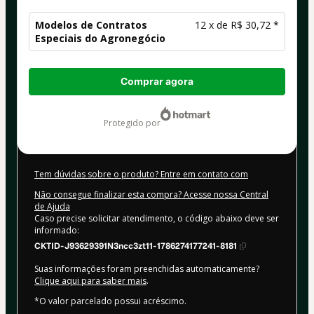
Modelos de Contratos
12 x de R$ 30,72 *
Especiais do Agronegócio
Total
Comprar agora
de
R$ 368,64
protegido por
Tem dúvidas sobre o produto? Entre em contato com
Não consegue finalizar esta compra? Acesse nossa Central
de Ajuda
Caso precise solicitar atendimento, o código abaixo deve ser
informado:
CKTID-J93629391N3ncc3zt11-1786274177241-8181
Suas informações foram preenchidas automaticamente?
Clique aqui para saber mais
.
*O valor parcelado possui acréscimo.