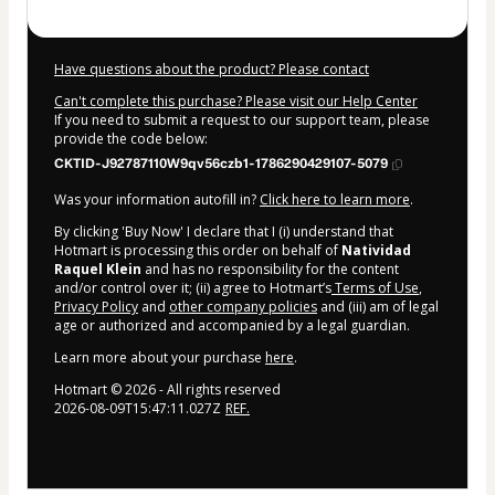
Have questions about the product? Please contact
Can't complete this purchase? Please visit our Help Center
If you need to submit a request to our support team, please
provide the code below:
CKTID-J92787110W9qv56czb1-1786290429107-5079
Was your information autofill in?
Click here to learn more
.
By clicking 'Buy Now' I declare that I (i) understand that
Hotmart is processing this order on behalf of
Natividad
Raquel Klein
and has no responsibility for the content
and/or control over it; (ii) agree to Hotmart’s
Terms of Use
,
Privacy Policy
and
other company policies
and (iii) am of legal
age or authorized and accompanied by a legal guardian.
Learn more about your purchase
here
.
Hotmart ©
2026
- All rights reserved
2026-08-09T15:47:11.027Z
REF.