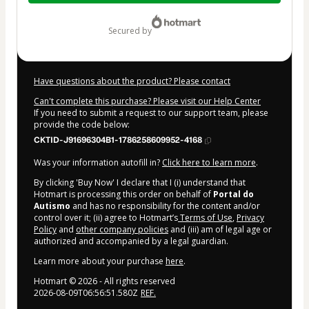
$9.00
secured by
Have questions about the product? Please contact
Can't complete this purchase? Please visit our Help Center
If you need to submit a request to our support team, please
provide the code below:
CKTID-J91696304B1-1786258609952-4168
Was your information autofill in?
Click here to learn more
.
By clicking 'Buy Now' I declare that I (i) understand that
Hotmart is processing this order on behalf of
Portal do
Autismo
and has no responsibility for the content and/or
control over it; (ii) agree to Hotmart’s
Terms of Use
,
Privacy
Policy
and
other company policies
and (iii) am of legal age or
authorized and accompanied by a legal guardian.
Learn more about your purchase
here
.
Hotmart ©
2026
- All rights reserved
2026-08-09T06:56:51.580Z
REF.