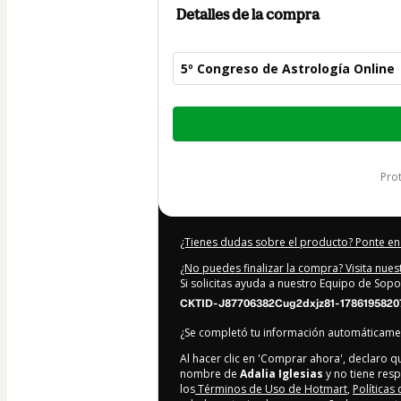
Detalles de la compra
5º Congreso de Astrología Online
Total
de
147,00 US$
pr
¿Tienes dudas sobre el producto? Ponte en
¿No puedes finalizar la compra? Visita nue
Si solicitas ayuda a nuestro Equipo de Sopo
CKTID-J87706382Cug2dxjz81-1786195820
¿Se completó tu información automáticam
Al hacer clic en 'Comprar ahora', declaro 
nombre de
Adalia Iglesias
y no tiene resp
los
Términos de Uso de Hotmart
,
Políticas