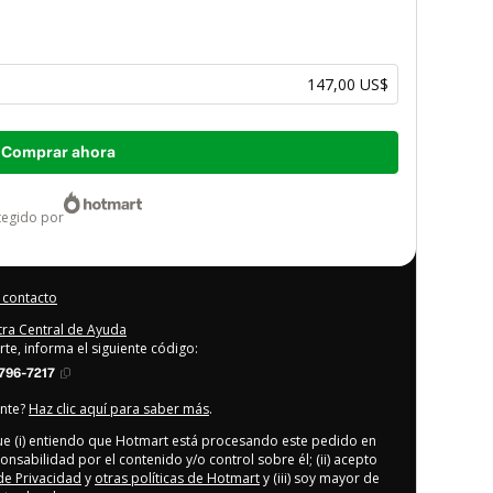
147,00 US$
Comprar ahora
otegido por
 contacto
stra Central de Ayuda
rte, informa el siguiente código:
796-7217
ente?
Haz clic aquí para saber más
.
que (i) entiendo que Hotmart está procesando este pedido en
onsabilidad por el contenido y/o control sobre él; (ii) acepto
 de Privacidad
y
otras políticas de Hotmart
y (iii) soy mayor de