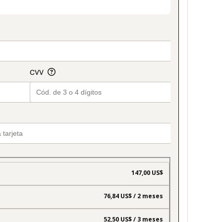
on_title_v2
147,00 US$
76,84 US$ / 2 meses
52,50 US$ / 3 meses