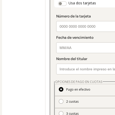
payment_data.secti
Usa dos tarjetas
seleccionado
es
Tarjeta
OPCIONES DE PAGO EN CUOTAS
Pago en efectivo
2 cuotas
3 cuotas