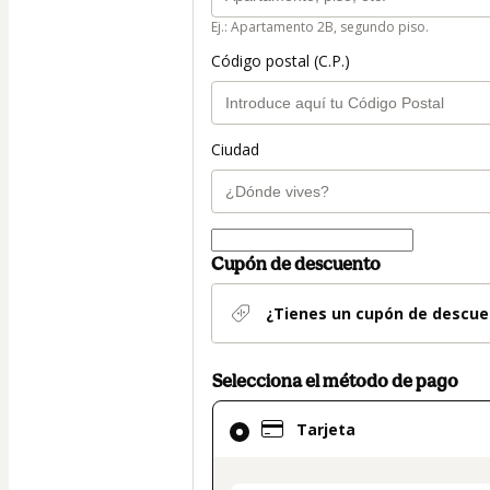
Ej.: Apartamento 2B, segundo piso.
Código postal (C.P.)
Ciudad
Cupón de descuento
¿Tienes un cupón de descue
Selecciona el método de pago
El
Tarjeta
método
de
pago