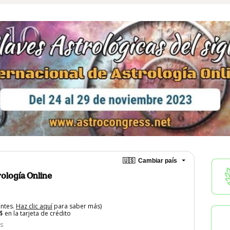
🇺🇸
Cambiar país
rología Online
entes.
Haz clic aquí
para saber más)
 en la tarjeta de crédito
os