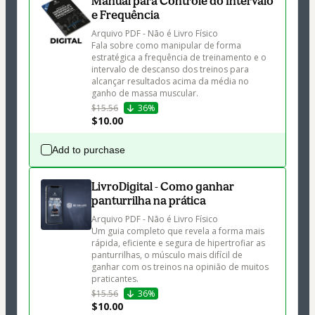
Manual para Controle do Intervalo
e Frequência
Arquivo PDF - Não é Livro Físico

Fala sobre como manipular de forma 
estratégica a frequência de treinamento e o 
intervalo de descanso dos treinos para 
alcançar resultados acima da média no 
ganho de massa muscular.
$15.56
36%
$10.00
Add to purchase
LivroDigital - Como ganhar
panturrilha na prática
Arquivo PDF - Não é Livro Físico

Um guia completo que revela a forma mais 
rápida, eficiente e segura de hipertrofiar as 
panturrilhas, o músculo mais difícil de 
ganhar com os treinos na opinião de muitos 
praticantes.
$15.56
36%
$10.00