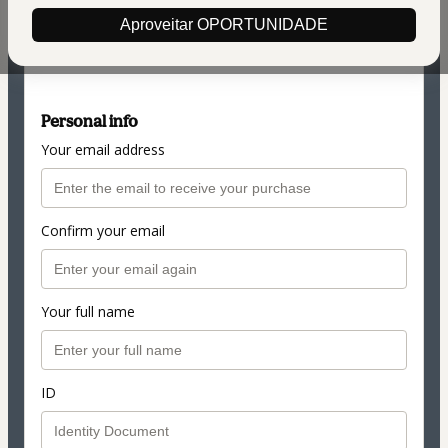
$12.00
(+ applicable taxes.
Click here
for more
Aproveitar OPORTUNIDADE
information)
de R$ 70 por R$ 54
Personal info
Your email address
Confirm your email
Your full name
ID