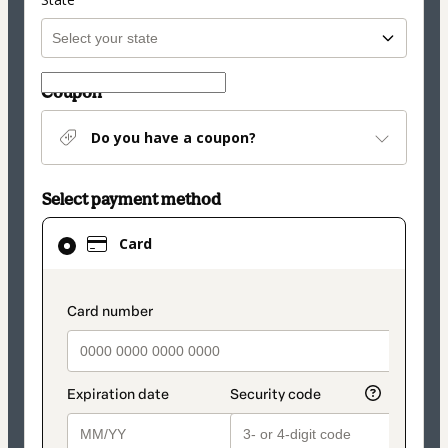
Coupon
Do you have a coupon?
Select payment method
Card
Card
selected
as
payment
payment_data.section_title_v2
method