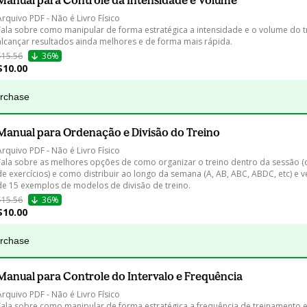
Manual para Controle da Intensidade e Volume
Arquivo PDF - Não é Livro Físico

Fala sobre como manipular de forma estratégica a intensidade e o volume do t
alcançar resultados ainda melhores e de forma mais rápida.
$15.56
36%
$10.00
urchase
Manual para Ordenação e Divisão do Treino
Arquivo PDF - Não é Livro Físico

Fala sobre as melhores opções de como organizar o treino dentro da sessão 
de exercícios) e como distribuir ao longo da semana (A, AB, ABC, ABDC, etc) e
de 15 exemplos de modelos de divisão de treino.
$15.56
36%
$10.00
urchase
Manual para Controle do Intervalo e Frequência
Arquivo PDF - Não é Livro Físico

Fala sobre como manipular de forma estratégica a frequência de treinamento e 