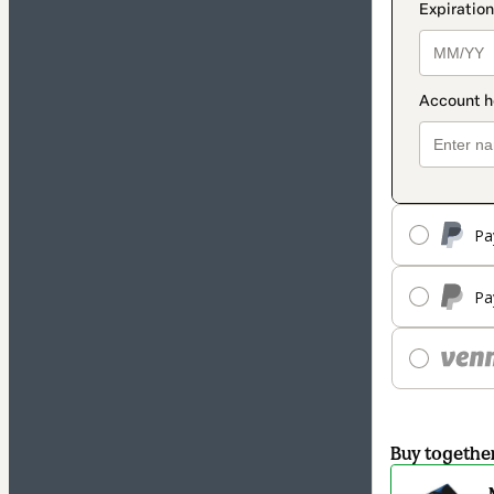
Pa
Pa
Buy togethe