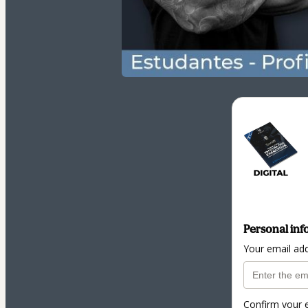
Personal inf
Your email ad
Confirm your 