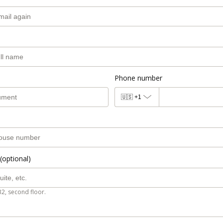
Phone number
🇺🇸
+1
(optional)
B2, second floor.