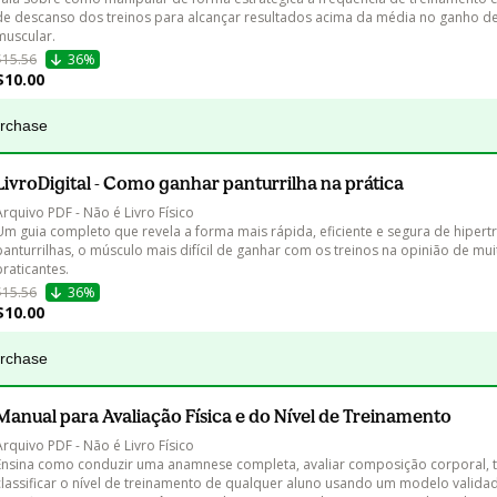
de descanso dos treinos para alcançar resultados acima da média no ganho d
muscular.
$15.56
36%
$10.00
urchase
LivroDigital - Como ganhar panturrilha na prática
Arquivo PDF - Não é Livro Físico

Um guia completo que revela a forma mais rápida, eficiente e segura de hipertr
panturrilhas, o músculo mais difícil de ganhar com os treinos na opinião de mui
praticantes.
$15.56
36%
$10.00
urchase
Manual para Avaliação Física e do Nível de Treinamento
Arquivo PDF - Não é Livro Físico

Ensina como conduzir uma anamnese completa, avaliar composição corporal, te
classificar o nível de treinamento de qualquer aluno usando um modelo valida