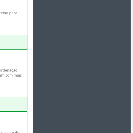
reino para 
(ordenação 
 vem com mais 
o intervalo 