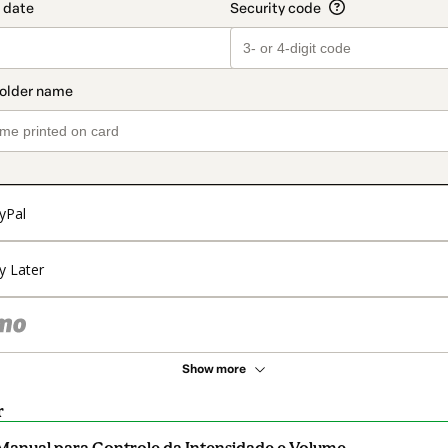
yPal
y Later
Show more
r