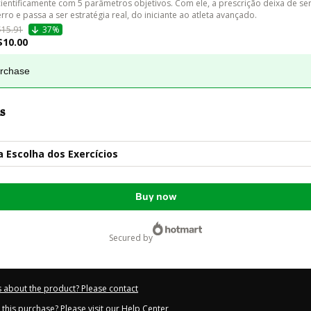
cientificamente com 5 parâmetros objetivos. Com ele, a prescrição deixa de ser 
erro e passa a ser estratégia real, do iniciante ao atleta avançado.
$15.91
37%
$10.00
urchase
s
 Escolha dos Exercícios
Buy now
secured by
 about the product? Please contact
this purchase? Please visit our Help Center