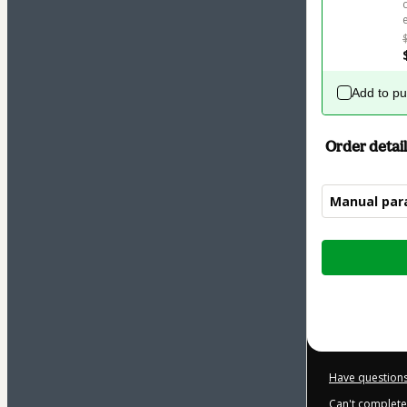
Add to p
Order detail
Manual para
Total
of
$10.00
Have questions
Can't complete 