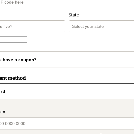
State
u have a coupon?
ment method
ard
t_data.section_title_v2