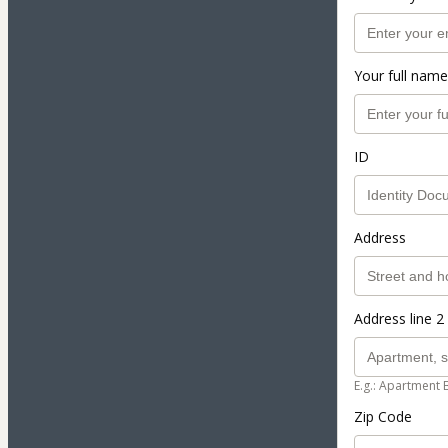
Your full name
ID
Address
Address line 2 
E.g.: Apartment 
Zip Code