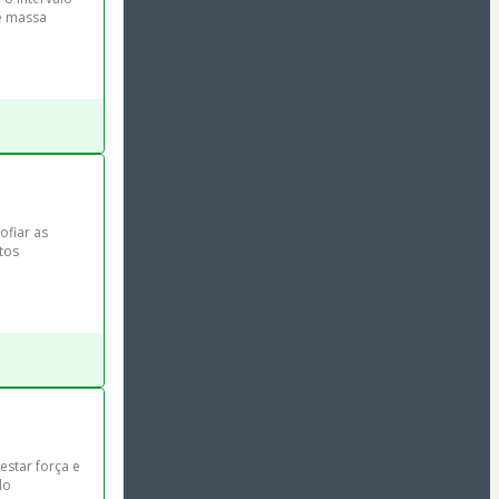
e massa 
ofiar as 
tos 
star força e 
do 