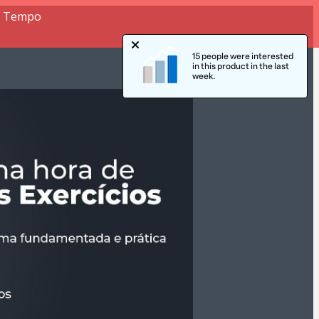
or Tempo
15 people were interested
in this product in the last
week.