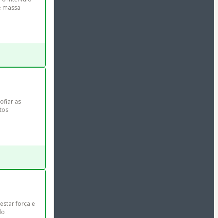
e massa 
ofiar as 
tos 
star força e 
do 