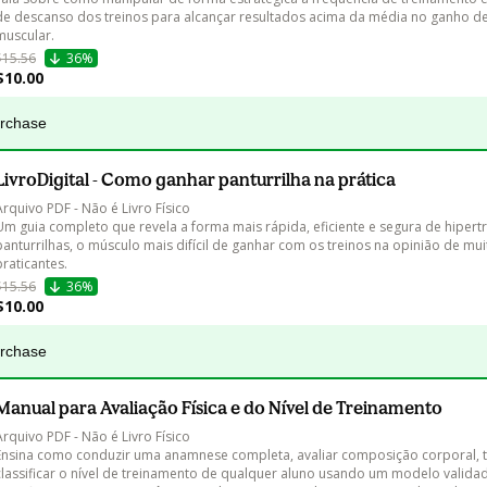
de descanso dos treinos para alcançar resultados acima da média no ganho d
muscular.
$15.56
36%
$10.00
urchase
LivroDigital - Como ganhar panturrilha na prática
Arquivo PDF - Não é Livro Físico

Um guia completo que revela a forma mais rápida, eficiente e segura de hipertr
panturrilhas, o músculo mais difícil de ganhar com os treinos na opinião de mui
praticantes.
$15.56
36%
$10.00
urchase
Manual para Avaliação Física e do Nível de Treinamento
Arquivo PDF - Não é Livro Físico

Ensina como conduzir uma anamnese completa, avaliar composição corporal, te
classificar o nível de treinamento de qualquer aluno usando um modelo valida