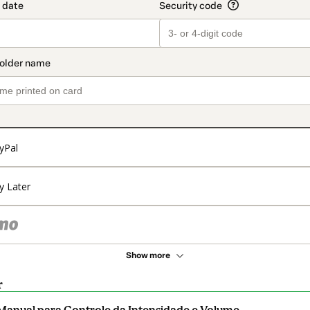
yPal
y Later
Show more
r