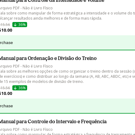
Manual para Controle da Intensidade e Volume
Arquivo PDF - Não é Livro Físico

Fala sobre como manipular de forma estratégica a intensidade e o volume do t
alcançar resultados ainda melhores e de forma mais rápida.
$15.56
36%
$10.00
urchase
Manual para Ordenação e Divisão do Treino
Arquivo PDF - Não é Livro Físico

Fala sobre as melhores opções de como organizar o treino dentro da sessão 
de exercícios) e como distribuir ao longo da semana (A, AB, ABC, ABDC, etc) e
de 15 exemplos de modelos de divisão de treino.
$15.56
36%
$10.00
urchase
Manual para Controle do Intervalo e Frequência
Arquivo PDF - Não é Livro Físico

Fala sobre como manipular de forma estratégica a frequência de treinamento e 