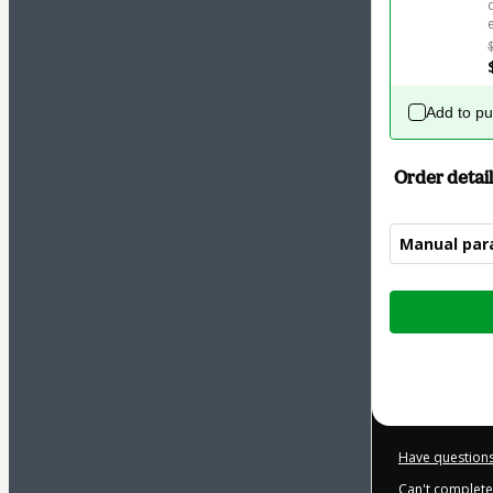
Add to p
Order detail
Manual para
Total
of
$10.00
Have questions
Can't complete 