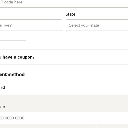
State
u have a coupon?
ment method
ard
t_data.section_title_v2