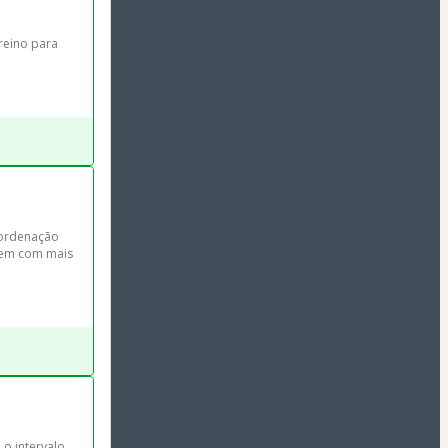
reino para 
(ordenação 
 vem com mais 
o intervalo 