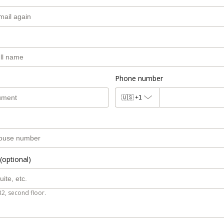
Phone number
🇺🇸
+1
(optional)
B2, second floor.