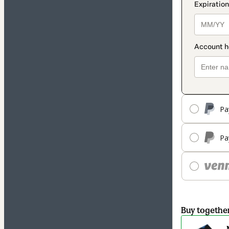
Pa
Pa
Buy togethe