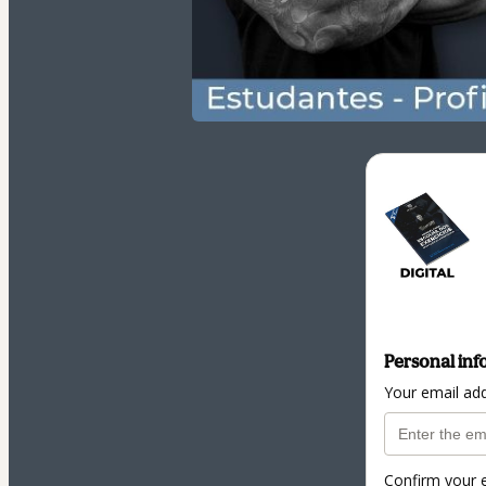
Personal inf
Your email ad
Confirm your 