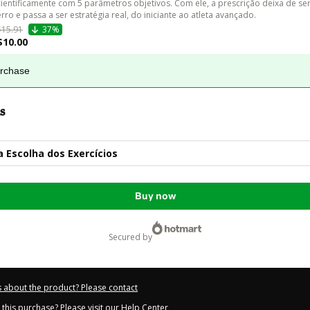
cientificamente com 5 parâmetros objetivos. Com ele, a prescrição deixa de ser 
erro e passa a ser estratégia real, do iniciante ao atleta avançado.
$15.91
37%
$10.00
urchase
s
 Escolha dos Exercícios
Buy now
secured by
 about the product? Please contact
this purchase? Please visit our Help Center