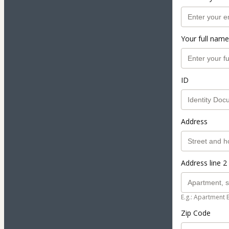
Your full name
ID
Address
Address line 2 
E.g.: Apartment 
Zip Code