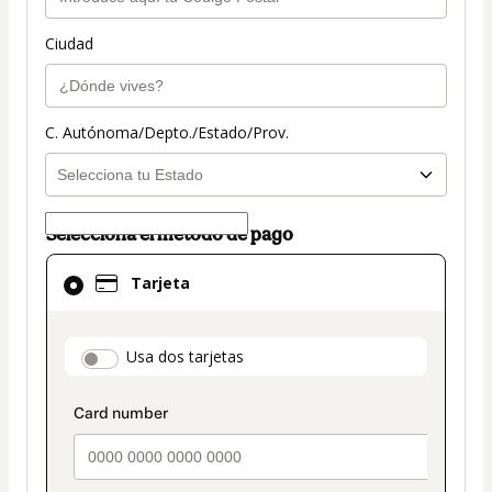
Ciudad
C. Autónoma/Depto./Estado/Prov.
Selecciona el método de pago
El
Tarjeta
método
de
pago
payment_data.section_title_v2
Usa dos tarjetas
seleccionado
es
Tarjeta