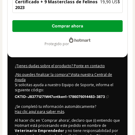
Certificado + 9 Masterclass de Felinos
19,90 US$
2023
Total
Comprar ahora
de
19,90 US$
protegido por
¿Tienes dudas sobre el producto? Ponte en contacto
¿No puedes finalizar la compra? Visita nuestra Central de
Ayuda
Si solicitas ayuda a nuestro Equipo de Soporte, informa el
siguiente código:
CKTID-J83771271W47xntken1-1786076014483-3873
¿Se completó tu información automáticamente?
Haz clic aquí para saber más
.
Al hacer clic en 'Comprar ahora', declaro que (i) entiendo que
Hotmart está procesando este pedido en nombre de
Veterinario Emprendedor
y no tiene responsabilidad por