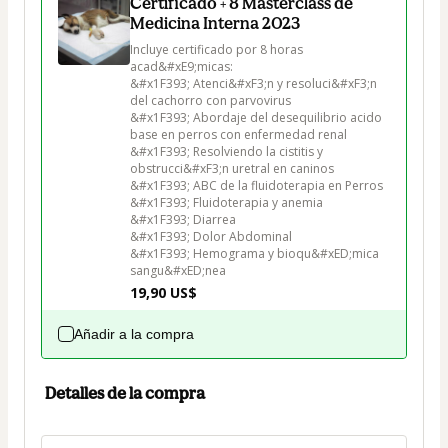
Certificado + 8 Masterclass de
Medicina Interna 2023
Incluye certificado por 8 horas 
acad&#xE9;micas:

&#x1F393; Atenci&#xF3;n y resoluci&#xF3;n 
del cachorro con parvovirus

&#x1F393; Abordaje del desequilibrio acido 
base en perros con enfermedad renal

&#x1F393; Resolviendo la cistitis y 
obstrucci&#xF3;n uretral en caninos

&#x1F393; ABC de la fluidoterapia en Perros

&#x1F393; Fluidoterapia y anemia

&#x1F393; Diarrea

&#x1F393; Dolor Abdominal

&#x1F393; Hemograma y bioqu&#xED;mica 
sangu&#xED;nea
19,90 US$
Añadir a la compra
Detalles de la compra