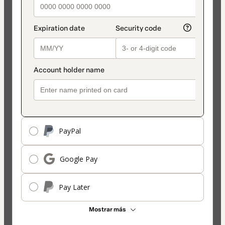
Tarjeta
PayPal
Google Pay
Pay Later
Mostrar más