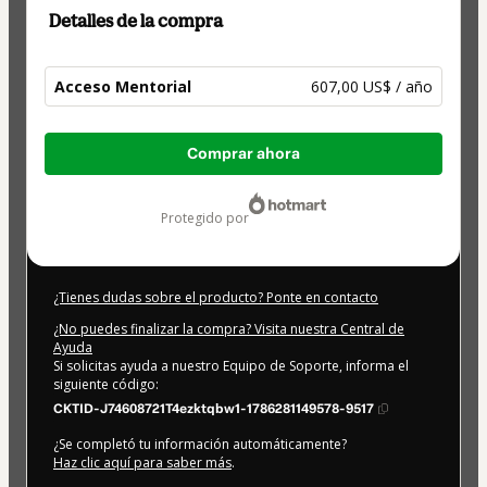
Detalles de la compra
Acceso Mentorial
607,00 US$ / año
Total
Comprar ahora
de
607,00 US$
protegido por
¿Tienes dudas sobre el producto? Ponte en contacto
¿No puedes finalizar la compra? Visita nuestra Central de
Ayuda
Si solicitas ayuda a nuestro Equipo de Soporte, informa el
siguiente código:
CKTID-J74608721T4ezktqbw1-1786281149578-9517
¿Se completó tu información automáticamente?
Haz clic aquí para saber más
.