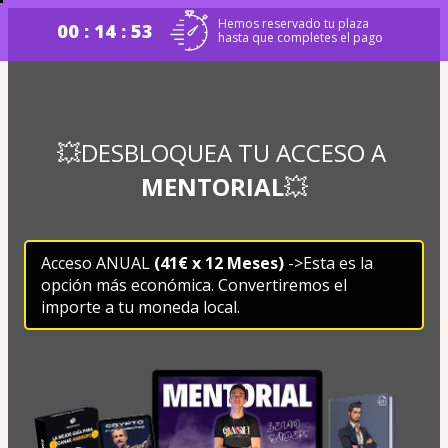
Hemos reservado tu plaza
00 : 14 : 53
hasta que completes el pago
💥DESBLOQUEA TU ACCESO A 
MENTORIAL
💥
Acceso ANUAL 
(41€ x 12 Meses)
 ->Esta es la 
opción más económica. C
onvertiremos el 
importe a tu moneda local.