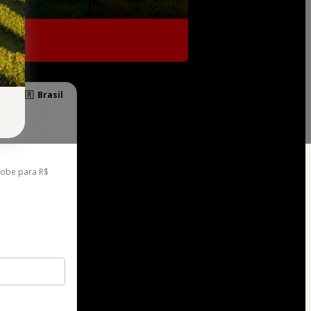
al:
🇧🇷
Brasil
sobe para R$