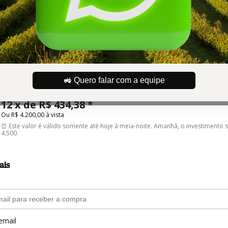
País atu
🚜 Quero falar com a equipe
RURALEGACY
Autor: ESTEVES PLANEJAMENTO PATRIMONIAL
12 x de R$ 434,38 *
Ou R$ 4.200,00 à vista
⏰ Este valor é válido somente até hoje à meia-noite. Amanhã, o investimento 
4.500.
ais
email