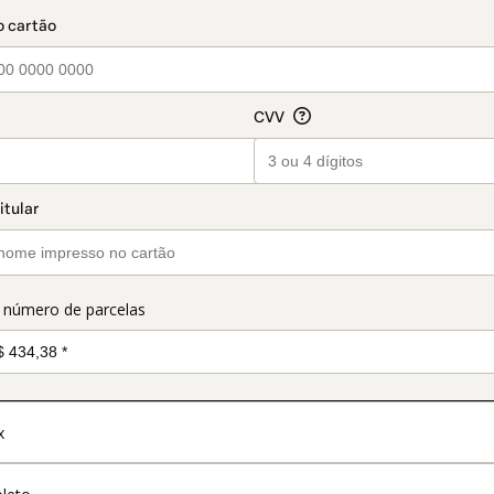
t_data.section_title_v2
o número de parcelas
x