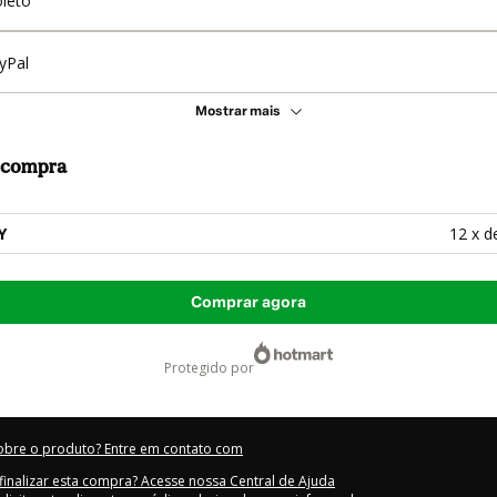
leto
yPal
Mostrar mais
a compra
Y
12 x d
Comprar agora
protegido por
obre o produto? Entre em contato com
inalizar esta compra? Acesse nossa Central de Ajuda