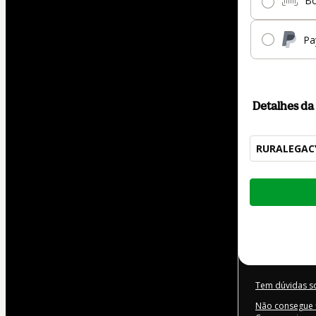
Bo
Pa
Detalhes d
RURALEGAC
Total
de
R$ 5.212,56
Tem dúvidas s
Não consegue f