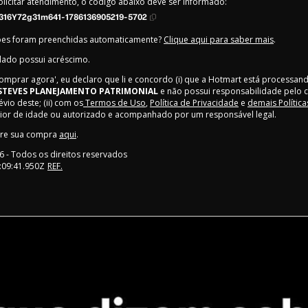
olicitar atendimento, o código abaixo deve ser informado:
316Y72g31m641-1786136905219-5702
ões foram preenchidas automaticamente?
Clique aqui para saber mais
.
lado possui acréscimo.
Comprar agora', eu declaro que li e concordo (i) que a Hotmart está processan
STEVES PLANEJAMENTO PATRIMONIAL
e não possui responsabilidade pelo 
évio deste; (ii) com os
Termos de Uso
,
Política de Privacidade
e
demais Polític
maior de idade ou autorizado e acompanhado por um responsável legal.
bre sua compra
aqui
.
6
- Todos os direitos reservados
:09:41.950Z
REF.