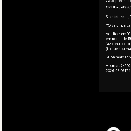
Caso precise s
CKTID-J74350
Suas informaç
*O valor parce
Ao clicar em '
em nome de
E
faz controle pr
(iii) que sou 
Saiba mais so
Hotmart ©
202
2026-08-07T21