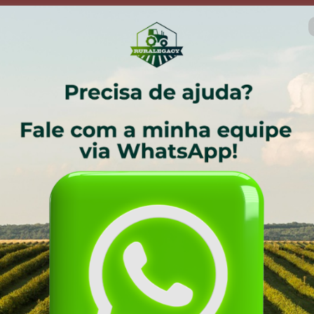
 14 : 39
O desconto e os bônus acabam
Garanta sua vaga.