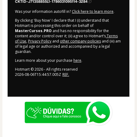
CKTID-J71358855L1-1786031095114-3284
Was your information autofill in?
Click here to learn more
.
By clicking 'Buy Now' I declare that I (i) understand that
Hotmart is processing this order on behalf of
MasterCursos.PRO
and has no responsibility for the
content and/or control over it; (ii) agree to Hotmart’s
Terms
of Use
,
Privacy Policy
and
other company policies
and (iii) am
of legal age or authorized and accompanied by a legal
guardian.
Learn more about your purchase
here
.
Hotmart ©
2026
- All rights reserved
2026-08-06T15:44:57.005Z
REF.