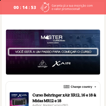
Garanta já a sua inscrição com
00 : 14 : 53
o valor promocional!
🇺🇸
Change country
Curso Behringer xAir XR12, 16 e 18 &
Midas MR12 e 18
Author: MasterCursos.PRO