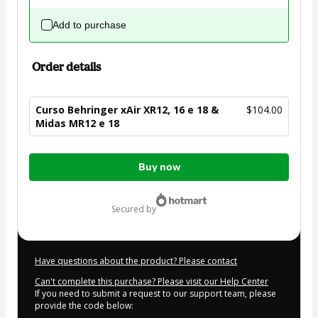
Add to purchase
Order details
Curso Behringer xAir XR12, 16 e 18 &
$104.00
Midas MR12 e 18
Total
Buy now
of
$104.00
secured by
Have questions about the product? Please contact
Can't complete this purchase? Please visit our Help Center
If you need to submit a request to our support team, please
provide the code below: