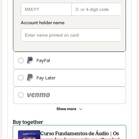
PayPal
Pay Later
Show more
Buy together
Curso Fundamentos de Áudio | Os