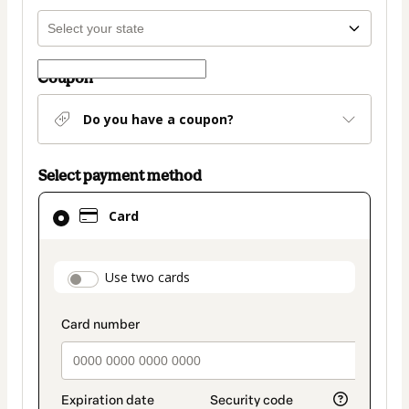
Coupon
Do you have a coupon?
Select payment method
Card
Card
selected
as
payment
payment_data.section_title_v2
Use two cards
method