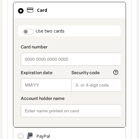
Card
Card
selected
as
payment
payment_data.section_title_v2
Use two cards
method
PayPal