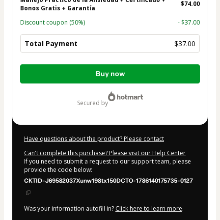
$74.00
Bonos Gratis + Garantía
Discount coupon
(50%)
- $37.00
Total Payment
$37.00
Total
Buy now
of
$37.00
secured by
Have questions about the product? Please contact
Can't complete this purchase? Please visit our Help Center
If you need to submit a request to our support team, please
provide the code below:
CKTID-J69582037Xunw198tx150DCTO-1786140175735-0127
Was your information autofill in?
Click here to learn more
.