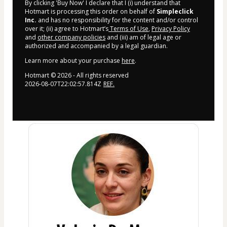
By clicking 'Buy Now' I declare that I (i) understand that
Hotmart is processing this order on behalf of
Simpleclick
Inc.
and has no responsibility for the content and/or control
over it; (ii) agree to Hotmart’s
Terms of Use
,
Privacy Policy
and
other company policies
and (iii) am of legal age or
authorized and accompanied by a legal guardian.
Learn more about your purchase
here
.
Hotmart ©
2026
- All rights reserved
2026-08-07T22:02:57.814Z
REF.