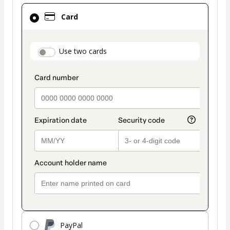
Card
Card
selected
as
payment
payment_data.section_title_v2
Use two cards
method
PayPal