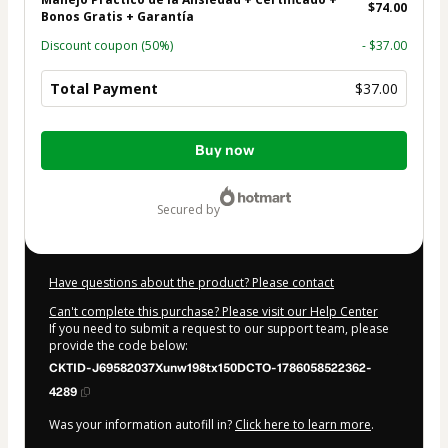
$74.00
Bonos Gratis + Garantía
Discount coupon
(50%)
- $37.00
Total Payment
$37.00
Total
Buy now
of
$37.00
secured by
Have questions about the product? Please contact
Can't complete this purchase? Please visit our Help Center
If you need to submit a request to our support team, please
provide the code below:
CKTID-J69582037Xunw198tx150DCTO-1786058522362-
4289
Was your information autofill in?
Click here to learn more
.