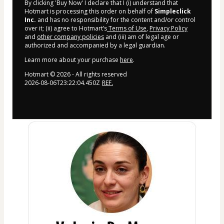
By clicking 'Buy Now' I declare that I (i) understand that
Hotmart is processing this order on behalf of
Simpleclick
Inc.
and has no responsibility for the content and/or control
over it; (ii) agree to Hotmart’s
Terms of Use
,
Privacy Policy
and
other company policies
and (iii) am of legal age or
authorized and accompanied by a legal guardian.
Learn more about your purchase
here
.
Hotmart ©
2026
- All rights reserved
2026-08-06T23:22:04.450Z
REF.