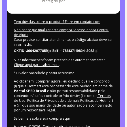
protegido por
Tem dúvidas sobre o produto? Entre em contato com
Não consegue finalizar esta compra? Acesse nossa Central
de Ajuda
Caso precise solicitar atendimento, o código abaixo deve ser
informado:
CKTID-J60420778Rltjql8d11-1786137119824-2082
Suas informações foram preenchidas automaticamente?
Clique aqui para saber mais
.
*O valor parcelado possui acréscimo.
Ao clicar em 'Comprar agora', eu declaro que li e concordo
(i) que a Hotmart está processando este pedido em nome de
Portal SPED Brasil
e não possui responsabilidade pelo
conteúdo e/ou faz controle prévio deste; (ii) com os
Termos
de Uso
,
Política de Privacidade
e
demais Políticas da Hotmart
e (iii) que sou maior de idade ou autorizado e acompanhado
por um responsável legal.
Saiba mais sobre sua compra
aqui
.
Hotmart ©
2026
- Todos os direitos reservados