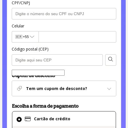
CPF/CNPJ
Celular
🇧🇷
+55
Código postal (CEP)
Cupom de desconto
Tem um cupom de desconto?
Escolha a forma de pagamento
Cartão
Cartão de crédito
de
crédito