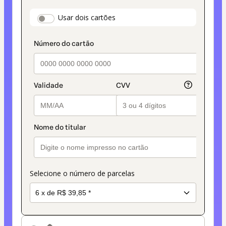
selecionado
payment_data.section_title_v2
Usar dois cartões
como
método
de
pagamento
Selecione o número de parcelas