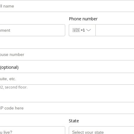
Phone number
🇺🇸
+1
(optional)
B2, second floor.
State