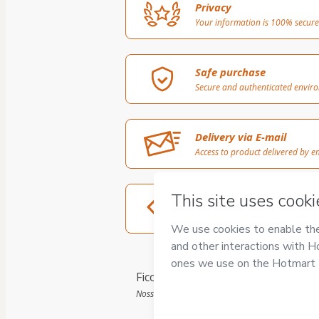
Privacy
Your information is 100% secure
Safe purchase
Secure and authenticated envir
Delivery via E-mail
Access to product delivered by e
Approved content
100% reviewed and approved
Ficou com alguma dúvida? Entre e
Nosso atendimento é de segunda a sexta das 09h