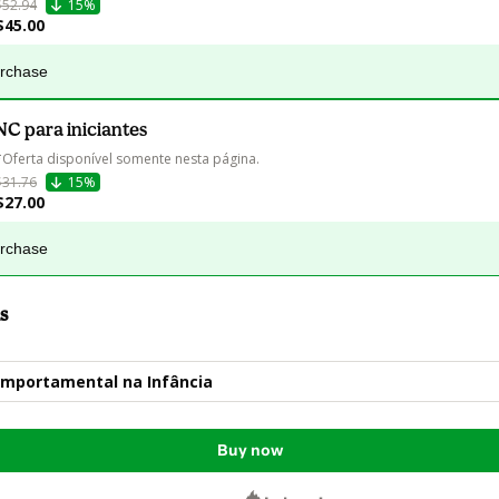
$52.94
15%
$45.00
urchase
NC para iniciantes
*Oferta disponível somente nesta página.
$31.76
15%
$27.00
urchase
s
omportamental na Infância
Buy now