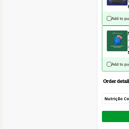
Add to p
Add to p
Order detail
Nutrição C
Total
of
$54.00