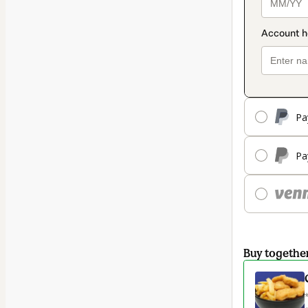
Pa
Pa
Buy togethe