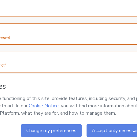
onment
mail
m contato com  nosso no 
Whatsapp
 às 18h . 