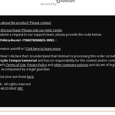
secured by
 about the product? Please contact
this purchase? Please visit our Help Center
 submit a request to our support team, please provide the code below:
114Nriy4hcnb1-1786078098825-9993
ation autofill in?
Click here to learn more
.
y Now' I declare that I (i) understand that Hotmart is processing this order on be
trição Comportamental
and has no responsibility for the content and/or control
rt’s
Terms of Use
,
Privacy Policy
and
other company policies
and (iii) am of leg
 accompanied by a legal guardian.
out your purchase
here
.
6
- All rights reserved
:48:20.904Z
REF.