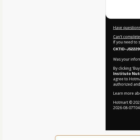
Have questions
Can't complete 
If you need to
CKTID-J52229
Was your inform
By clicking 'Bu
Instituto Nu
agree to Hotma
authorized and
Learn more ab
Hotmart ©
202
2026-08-07T04