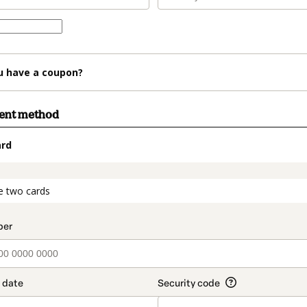
u have a coupon?
ment method
ard
t_data.section_title_v2
e two cards