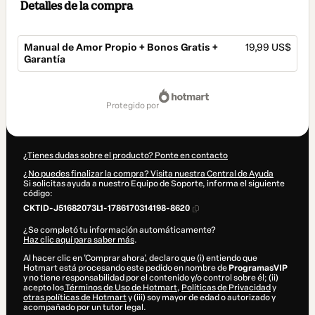
Detalles de la compra
Manual de Amor Propio + Bonos Gratis +
19,99 US$
Garantía
Total
de
protegido por
19,99 US$
¿Tienes dudas sobre el producto? Ponte en contacto
¿No puedes finalizar la compra? Visita nuestra Central de Ayuda
Si solicitas ayuda a nuestro Equipo de Soporte, informa el siguiente
código:
CKTID-J51682073L1-1786170314198-8620
¿Se completó tu información automáticamente?
Haz clic aquí para saber más
.
Al hacer clic en 'Comprar ahora', declaro que (i) entiendo que
Hotmart está procesando este pedido en nombre de
ProgramasVIP
y no tiene responsabilidad por el contenido y/o control sobre él; (ii)
acepto los
Términos de Uso de Hotmart
,
Políticas de Privacidad
y
otras políticas de Hotmart
y (iii) soy mayor de edad o autorizado y
acompañado por un tutor legal.