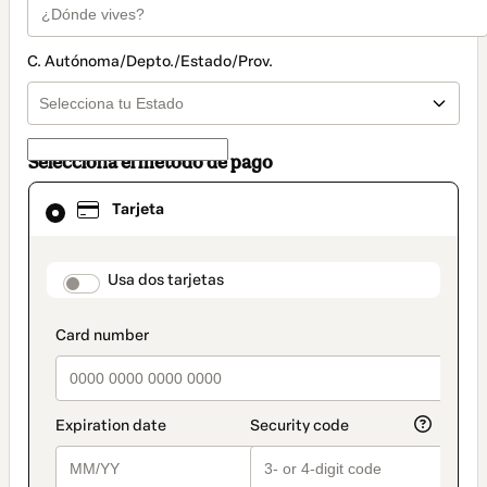
C. Autónoma/Depto./Estado/Prov.
Selecciona el método de pago
El
Tarjeta
método
de
pago
seleccionado
payment_data.section_title_v2
Usa dos tarjetas
es
Tarjeta