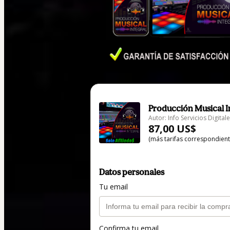
Producción Musical I
Autor: Info Servicios Digital
87,00 US$
(más tarifas correspondien
Datos personales
Tu email
Confirma tu email