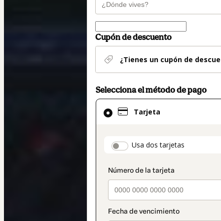
Cupón de descuento
¿Tienes un cupón de descue
Selecciona el método de pago
El
Tarjeta
método
de
pago
payment_data.secti
Usa dos tarjetas
seleccionado
es
Tarjeta