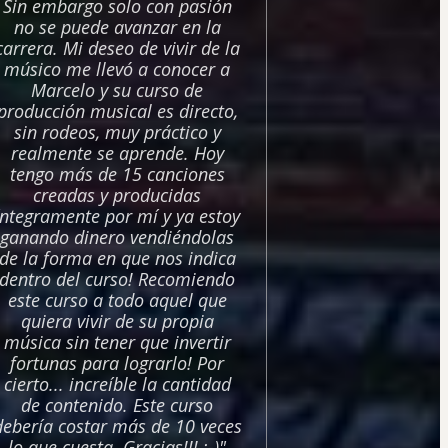
Sin embargo solo con pasión
no se puede avanzar en la
carrera. Mi deseo de vivir de la
músico me llevó a conocer a
Marcelo y su curso de
producción musical es directo,
sin rodeos, muy práctico y
realmente se aprende. Hoy
tengo más de 15 canciones
creadas y producidas
íntegramente por mí y ya estoy
ganando dinero vendiéndolas
de la forma en que nos indica
dentro del curso! Recomiendo
este curso a todo aquel que
quiera vivir de su propia
música sin tener que invertir
fortunas para lograrlo! Por
cierto... increíble la cantidad
de contenido. Este curso
debería costar más de 10 veces
lo que cuesta. Gracias!!! :-)"