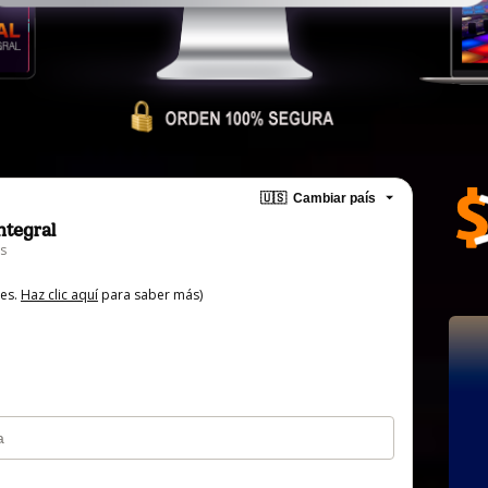
🇺🇸
Cambiar país
ntegral
es
tes.
Haz clic aquí
para saber más)