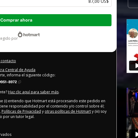
87,00 US$
Comprar ahora
otegido por
 contacto
stra Central de Ayuda
rte, informa el siguiente código:
9951-8972
ente?
Haz clic aquí para saber más
.
que (i) entiendo que Hotmart está procesando este pedido en
tiene responsabilidad por el contenido y/o control sobre él;
,
Políticas de Privacidad
y
otras políticas de Hotmart
y (iii) soy
por un tutor legal.
rvados