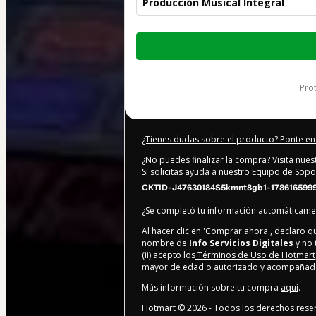
Producción Musical Integral
Total
de
87,00 US$
pr
¿Tienes dudas sobre el producto? Ponte en
¿No puedes finalizar la compra? Visita nue
Si solicitas ayuda a nuestro Equipo de Sopo
CKTID-J47630184S5kmnt8gb1-178616599
¿Se completó tu información automáticam
Al hacer clic en 'Comprar ahora', declaro 
nombre de
Info Servicios Digitales
y no 
(ii) acepto los
Términos de Uso de Hotmart
mayor de edad o autorizado y acompañado 
Más información sobre tu compra
aquí
.
Hotmart ©
2026
- Todos los derechos rese