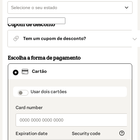
Cupom de desconto
Tem um cupom de desconto?
Escolha a forma de pagamento
Cartão
Cartão
selecionado
como
método
de
payment_data.section_title_v2
Usar dois cartões
pagamento