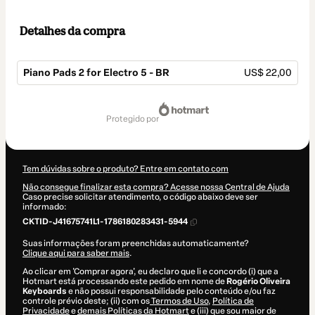
Detalhes da compra
Piano Pads 2 for Electro 5 - BR
US$ 22,00
Total
de
protegido por
US$ 22,00
Tem dúvidas sobre o produto? Entre em contato com
Não consegue finalizar esta compra? Acesse nossa Central de Ajuda
Caso precise solicitar atendimento, o código abaixo deve ser
informado:
CKTID-J41675741L1-1786180283431-5944
Suas informações foram preenchidas automaticamente?
Clique aqui para saber mais
.
Ao clicar em 'Comprar agora', eu declaro que li e concordo (i) que a
Hotmart está processando este pedido em nome de
Rogério Oliveira
Keyboards
e não possui responsabilidade pelo conteúdo e/ou faz
controle prévio deste; (ii) com os
Termos de Uso
,
Política de
Privacidade
e
demais Políticas da Hotmart
e (iii) que sou maior de