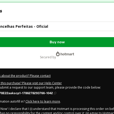
s
ncelhas Perfeitas - Oficial
Buy now
secured by
 about the product? Please contact
this purchase? Please visit our Help Center
 submit a request to our support team, please provide the code below:
78E22aakscp1-1786278293766-1042
ation autofill in?
Click here to learn more
.
y Now' I declare that I (i) understand that Hotmart is processing this order on be
as no responsibility for the content and/or control over it; (ii) agree to Hotmar