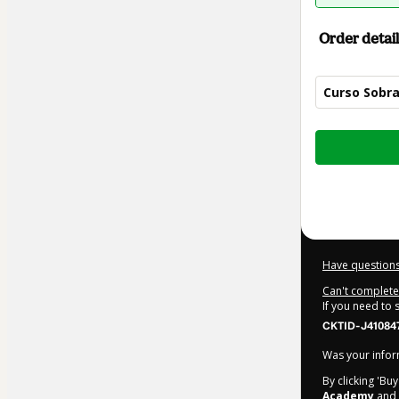
Order detail
Curso Sobra
Total
of
$22.00
Have questions
Can't complete 
If you need to
CKTID-J41084
Was your inform
By clicking 'Bu
Academy
and h