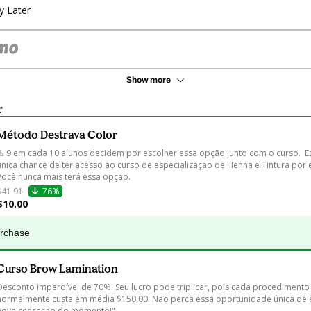
y Later
Show more
r
Método Destrava Color
⚠ 9 em cada 10 alunos decidem por escolher essa opção junto com o curso.  Es
única chance de ter acesso ao curso de especialização de Henna e Tintura por 
Você nunca mais terá essa opção. 
$41.91
76%
$10.00
urchase
Curso Brow Lamination
Desconto imperdível de 70%! Seu lucro pode triplicar, pois cada procedimento
normalmente custa em média $150,00. Não perca essa oportunidade única de e
nova sensação do momento!"