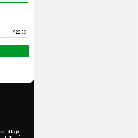
$22.00
half of
Lejé
t’s
Terms of