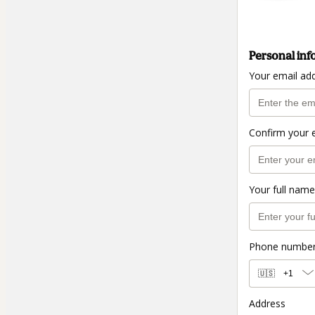
Personal inf
Your email ad
Confirm your 
Your full name
Phone numbe
🇺🇸
+1
Address