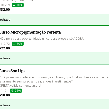
$108.19
70%
$32.00
urchase
Curso Micropigmentação Perfeita
 Não perca essa oportunidade única, esse preço é só AGORA!
$112.72
80%
$22.00
urchase
Curso Spa Lips
Você já imaginou oferecer um serviço exclusivo, que fideliza clientes e aumenta
faturamento sem precisar de grandes investimentos?

OFERTA valida somente agora!
$41.91
76%
$10.00
urchase