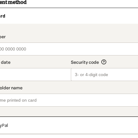
ment method
ard
t_data.section_title_v2
yPal