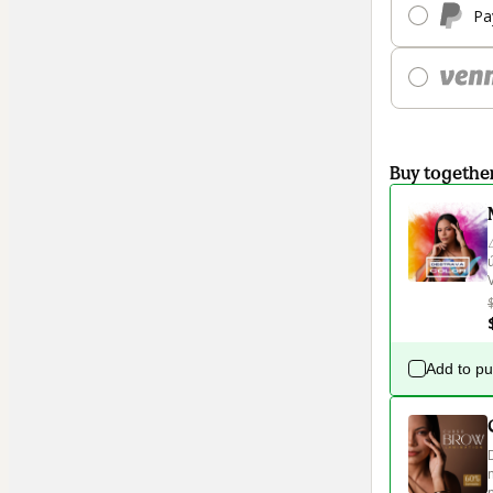
Pa
Buy togethe
Add to p