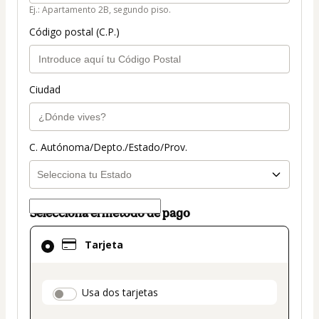
Ej.: Apartamento 2B, segundo piso.
Código postal (C.P.)
Ciudad
C. Autónoma/Depto./Estado/Prov.
Selecciona el método de pago
El
Tarjeta
método
de
pago
payment_data.section_title_v2
Usa dos tarjetas
seleccionado
es