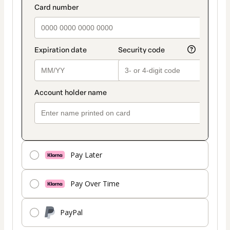
Tarjeta
Pay Later
Pay Over Time
PayPal