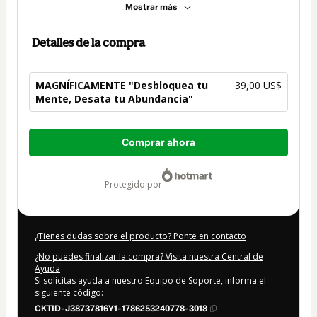
Mostrar más
Detalles de la compra
MAGNÍFICAMENTE "Desbloquea tu
39,00 US$
Mente, Desata tu Abundancia"
Total
Comprar ahora
de
39,00 US$
protegido por
¿Tienes dudas sobre el producto? Ponte en contacto
¿No puedes finalizar la compra? Visita nuestra Central de
Ayuda
Si solicitas ayuda a nuestro Equipo de Soporte, informa el
siguiente código:
CKTID-J38737816Y1-1786253240778-3018