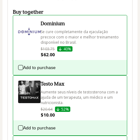
Buy together
Dominium
Se cure completamente da ejaculação 
precoce com o maior e melhor treinamento 
disponível no Brasil.
$103.75
40%
$62.00
Add to purchase
Testo Max
Aumente seus níveis de testosterona com a 
ajuda de um terapeuta, um médico e um 
nutricionista. 
$20.64
52%
$10.00
Add to purchase