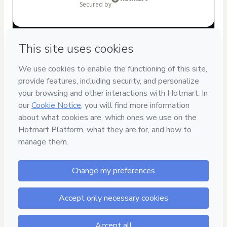
secured by
Have questions about the product? Please contact
Can't complete this purchase? Please visit our Help Center
If you need to submit a request to our support team, please
provide the code below:
CKTID-J21297775L1-1786076359619-6079
Was your information autofill in?
Click here to learn more
.
By clicking 'Buy Now' I declare that I (i) understand that
Hotmart is processing this order on behalf of
ML
TREINAMENTOS
and has no responsibility for the content
and/or control over it; (ii) agree to Hotmart’s
Terms of Use
,
Privacy Policy
and
other company policies
and (iii) am of legal
age or authorized and accompanied by a legal guardian.
Learn more about your purchase
here
.
Hotmart ©
2026
- All rights reserved
2026-08-07T04:19:22.061Z
REF.