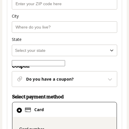
City
State
Coupon
Do you have a coupon?
Select payment method
Card
Card
selected
as
payment