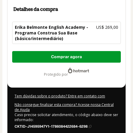
Detalhes da compra
Erika Belmonte English Academy -
US$ 269,00
Programa Construa Sua Base
(básico/intermediário)
Total
Comprar agora
de
US$ 269,00
protegido por
Tem dúvidas sobre o produto? Entre em contato com
Não consegue finalizar esta compra? Acesse nossa Central
de Ajuda
Caso precise solicitar atendimento, o código abaixo deve ser
informado:
CKTID-J14595947Y1-1786084422684-6298