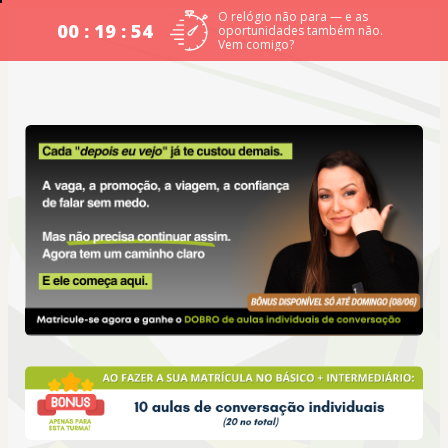
O relógio não para — e as
00 : 19 : 53
oportunidades também não.
Vem comigo?