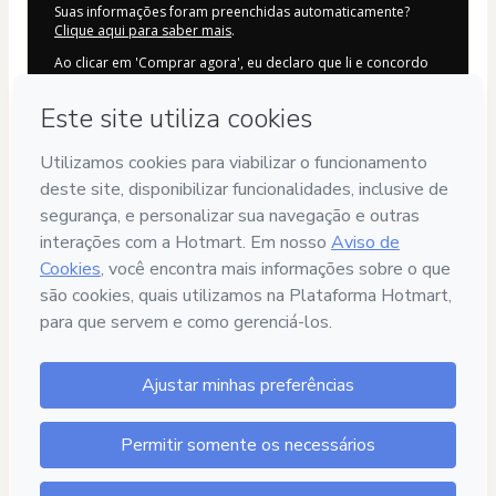
Suas informações foram preenchidas automaticamente?
Clique aqui para saber mais
.
Ao clicar em 'Comprar agora', eu declaro que li e concordo
(i) que a Hotmart está processando este pedido em nome de
Erika Belmonte
e não possui responsabilidade pelo
conteúdo e/ou faz controle prévio deste; (ii) com os
Termos
de Uso
,
Política de Privacidade
e
demais Políticas da Hotmart
e (iii) que sou maior de idade ou autorizado e acompanhado
por um responsável legal.
Saiba mais sobre sua compra
aqui
.
Hotmart ©
2026
- Todos os direitos reservados
2026-08-07T06:33:44.575Z
REF.
21
DIAS
DE GARANTIA