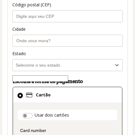
Código postal (CEP)
Cidade
Estado
Escolha a forma de pagamento
Cartão
Cartão
selecionado
como
método
payment_data.section_title_v2
Usar dois cartões
de
pagamento