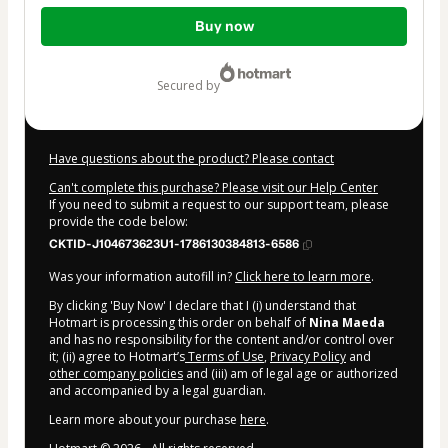
Total
Buy now
of
$54.00
secured by
Have questions about the product? Please contact
Can't complete this purchase? Please visit our Help Center
If you need to submit a request to our support team, please
provide the code below:
CKTID-J104673623U1-1786130384813-6586
Was your information autofill in?
Click here to learn more
.
By clicking 'Buy Now' I declare that I (i) understand that
Hotmart is processing this order on behalf of
Nina Maeda
and has no responsibility for the content and/or control over
it; (ii) agree to Hotmart’s
Terms of Use
,
Privacy Policy
and
other company policies
and (iii) am of legal age or authorized
and accompanied by a legal guardian.
Learn more about your purchase
here
.