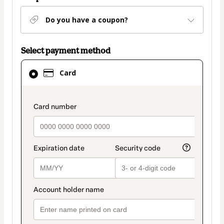
Do you have a coupon?
Select payment method
Card
Card
selected
as
payment
payment_data.section_title_v2
method