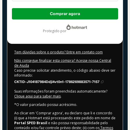
Total
Comprar agora
de
R$ 290,24
protegido por
Tem dúvidas sobre o produto? Entre em contato com
Não consegue finalizar esta compra? Acesse nossa Central
de Ajuda
Caso precise solicitar atendimento, o código abaixo deve ser
informado:
CKTID-J104187984Ddji4vt0n1-1786269883571-7157
Suas informações foram preenchidas automaticamente?
Clique aqui para saber mais
.
*O valor parcelado possui acréscimo.
Ao clicar em 'Comprar agora', eu declaro que li e concordo
(i) que a Hotmart está processando este pedido em nome de
Portal SPED Brasil
e não possui responsabilidade pelo
conteúdo e/ou faz controle prévio deste; (ii) com os
Termos