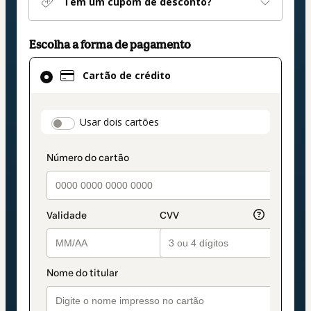
Tem um cupom de desconto?
Escolha a forma de pagamento
Cartão
Cartão de crédito
de
crédito
selecionado
payment_data.section_title_v2
Usar dois cartões
como
método
de
pagamento