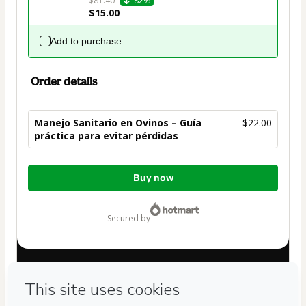
$81.40
82%
$15.00
Add to purchase
Order details
Manejo Sanitario en Ovinos – Guía
$22.00
práctica para evitar pérdidas
Total
Buy now
of
$22.00
secured by
Have questions about the product? Please contact
Can't complete this purchase? Please visit our Help Center
If you need to submit a request to our support team, please