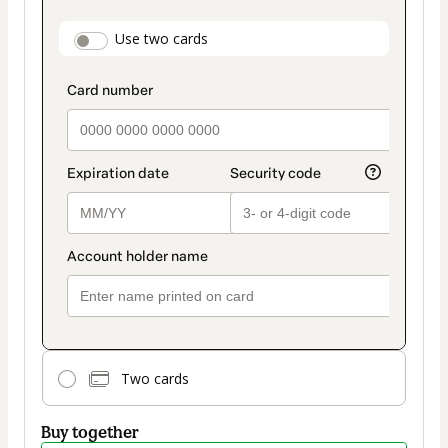
as
payment
payment_data.section_title_v2
Use two cards
method
Two cards
Buy together