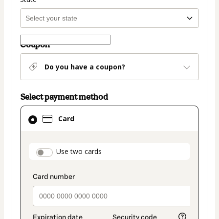
Coupon
Do you have a coupon?
Select payment method
Card
Card
selected
as
payment
payment_data.section_title_v2
Use two cards
method