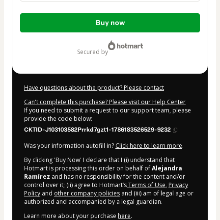
Total
Buy now
of
$12.00
secured by
Have questions about the product? Please contact
Can't complete this purchase? Please visit our Help Center
If you need to submit a request to our support team, please
provide the code below:
CKTID-J103103582Prrkd7gzt1-1786183526529-9232
Was your information autofill in?
Click here to learn more
.
By clicking 'Buy Now' I declare that I (i) understand that
Hotmart is processing this order on behalf of
Alejandra
Ramírez
and has no responsibility for the content and/or
control over it; (ii) agree to Hotmart’s
Terms of Use
,
Privacy
Policy
and
other company policies
and (iii) am of legal age or
authorized and accompanied by a legal guardian.
Learn more about your purchase
here
.