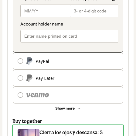
PayPal
Pay Later
Show more
Buy together
Cierra los ojos y descansa: 5