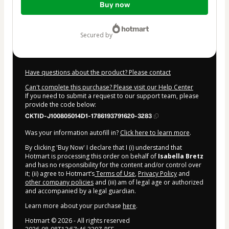
Buy now
of
$10.00
secured by
Have questions about the product? Please contact
Can't complete this purchase? Please visit our Help Center
If you need to submit a request to our support team, please
provide the code below:
CKTID-J100805014D1-1786193791620-3283
Was your information autofill in?
Click here to learn more
.
By clicking 'Buy Now' I declare that I (i) understand that
Hotmart is processing this order on behalf of
Isabella Bretz
and has no responsibility for the content and/or control over
it; (ii) agree to Hotmart’s
Terms of Use
,
Privacy Policy
and
other company policies
and (iii) am of legal age or authorized
and accompanied by a legal guardian.
Learn more about your purchase
here
.
Hotmart ©
2026
- All rights reserved