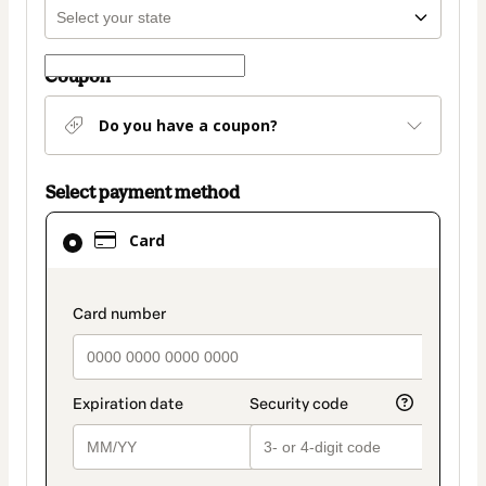
Coupon
Do you have a coupon?
Select payment method
Card
Card
selected
as
payment
payment_data.section_title_v2
method