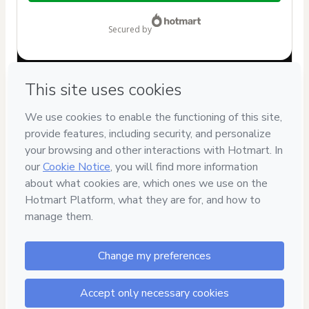
$7.00
secured by
Have questions about the product? Please contact
Can't complete this purchase? Please visit our Help Center
If you need to submit a request to our support team, please
provide the code below:
CKTID-I99769600I87fi9syq1-1786101933354-4017
Was your information autofill in?
Click here to learn more
.
By clicking 'Buy Now' I declare that I (i) understand that
Hotmart is processing this order on behalf of
Janaina
Carvalho
and has no responsibility for the content and/or
control over it; (ii) agree to Hotmart’s
Terms of Use
,
Privacy
Policy
and
other company policies
and (iii) am of legal age or
authorized and accompanied by a legal guardian.
Learn more about your purchase
here
.
Hotmart ©
2026
- All rights reserved
2026-08-07T11:25:35.370Z
REF.