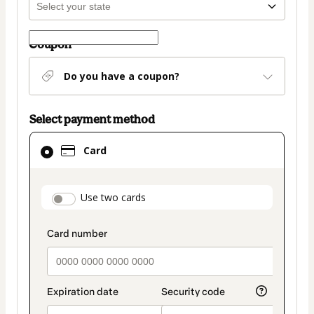
Coupon
Do you have a coupon?
Select payment method
Card
Card
selected
as
payment
payment_data.section_title_v2
Use two cards
method