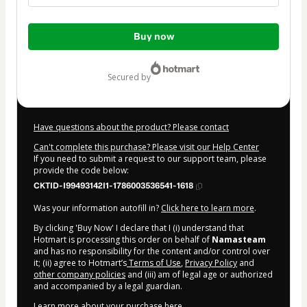
Total
Buy now
of
$125.00
secured by
Have questions about the product? Please contact
Can't complete this purchase? Please visit our Help Center
If you need to submit a request to our support team, please
provide the code below:
CKTID-I99493142I1-1786003536541-1618
Was your information autofill in?
Click here to learn more
.
By clicking 'Buy Now' I declare that I (i) understand that
Hotmart is processing this order on behalf of
Namasteam
and has no responsibility for the content and/or control over
it; (ii) agree to Hotmart’s
Terms of Use
,
Privacy Policy
and
other company policies
and (iii) am of legal age or authorized
and accompanied by a legal guardian.
Learn more about your purchase
here
.