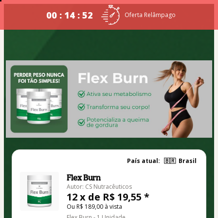
00 : 14 : 52
Oferta Relâmpago
País atual:
🇧🇷
Brasil
Flex Burn
Autor: CS Nutracêuticos
12 x de R$ 19,55 *
Ou R$ 189,00 à vista
Flex Burn - 1 Unidade