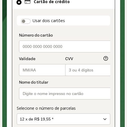
Cartão de crédito
de
crédito
selecionado
payment_data.section_title_v2
Usar dois cartões
como
método
de
pagamento
Selecione o número de parcelas