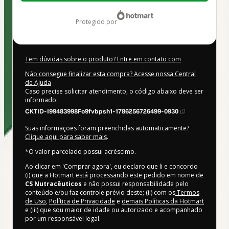
R$ 234,60
protegido por
Tem dúvidas sobre o produto? Entre em contato com
Não consegue finalizar esta compra? Acesse nossa Central
de Ajuda
Caso precise solicitar atendimento, o código abaixo deve ser
informado:
CKTID-I99483998Fo9fvbpsh1-1786256726499-0930
Suas informações foram preenchidas automaticamente?
Clique aqui para saber mais
.
*O valor parcelado possui acréscimo.
Ao clicar em 'Comprar agora', eu declaro que li e concordo
(i) que a Hotmart está processando este pedido em nome de
CS Nutracêuticos
e não possui responsabilidade pelo
conteúdo e/ou faz controle prévio deste; (ii) com os
Termos
de Uso
,
Política de Privacidade
e
demais Políticas da Hotmart
e (iii) que sou maior de idade ou autorizado e acompanhado
por um responsável legal.