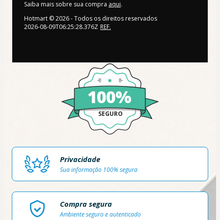
Saiba mais sobre sua compra
aqui
.
Hotmart ©
2026
- Todos os direitos reservados
2026-08-09T06:25:28.376Z
REF.
100%
SEGURO
Privacidade
Sua informação 100% segura
Compra segura
Ambiente seguro e autenticado