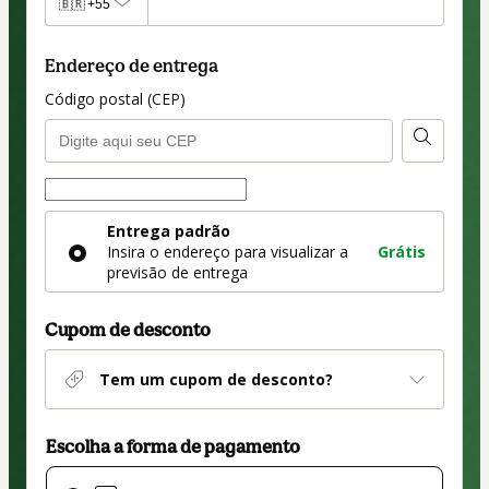
🇧🇷
+55
Endereço de entrega
Código postal (CEP)
Forma de entrega
Forma
Entrega padrão
de
Insira o endereço para visualizar a
Grátis
entrega
previsão de entrega
Cupom de desconto
Tem um cupom de desconto?
Escolha a forma de pagamento
Cartão