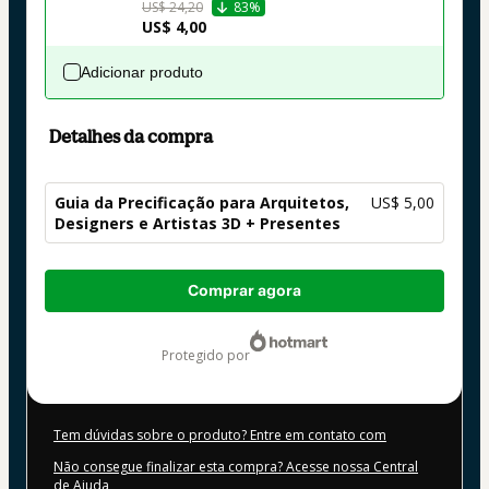
US$ 24,20
83%
US$ 4,00
Adicionar produto
Detalhes da compra
Guia da Precificação para Arquitetos,
US$ 5,00
Designers e Artistas 3D + Presentes
Total
Comprar agora
de
US$ 5,00
protegido por
Tem dúvidas sobre o produto? Entre em contato com
Não consegue finalizar esta compra? Acesse nossa Central
de Ajuda