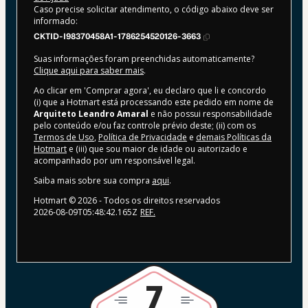
Caso precise solicitar atendimento, o código abaixo deve ser
informado:
CKTID-I98370458A1-1786254520126-3663
Suas informações foram preenchidas automaticamente?
Clique aqui para saber mais
.
Ao clicar em 'Comprar agora', eu declaro que li e concordo
(i) que a Hotmart está processando este pedido em nome de
Arquiteto Leandro Amaral
e não possui responsabilidade
pelo conteúdo e/ou faz controle prévio deste; (ii) com os
Termos de Uso
,
Política de Privacidade
e
demais Políticas da
Hotmart
e (iii) que sou maior de idade ou autorizado e
acompanhado por um responsável legal.
Saiba mais sobre sua compra
aqui
.
Hotmart ©
2026
- Todos os direitos reservados
2026-08-09T05:48:42.165Z
REF.
7