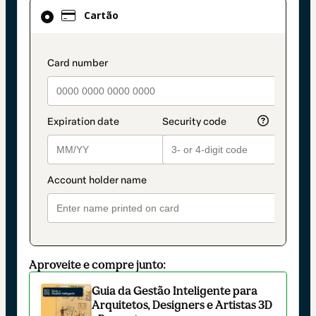
Cartão
Cartão
selecionado
como
método
payment_data.section_title_v2
de
pagamento
Aproveite e compre junto:
Guia da Gestão Inteligente para
Arquitetos, Designers e Artistas 3D