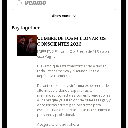
Show more
Buy together
CUMBRE DE LOS MILLONARIOS
CONSCIENTES 2026
[OFERTA-2 Entradas X el Precio de 1] Solo en 
esta Página

El evento que está transformando vidas en 
toda Latinoamérica y el mundo llega a 
República Dominicana.

Durante dos días, vivirás una experiencia de 
alto impacto donde expandirás tu 
mentalidad, conectarás con emprendedores 
y líderes que ya están donde quieres llegar, y 
descubrirás estrategias concretas para 
escalar tus ingresos y acelerar tu crecimiento 
personal y profesional.

Asegura tu entrada ahora
