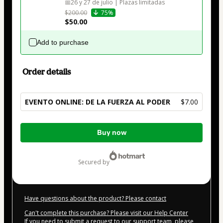
📅26 y 27 de julio | Plazas limitadas
$200.00
75%
$50.00
Add to purchase
Order details
EVENTO ONLINE: DE LA FUERZA AL PODER
$7.00
Total
Buy now
of
$7.00
secured by
Have questions about the product? Please contact
Can't complete this purchase? Please visit our Help Center
If you need to submit a request to our support team, please