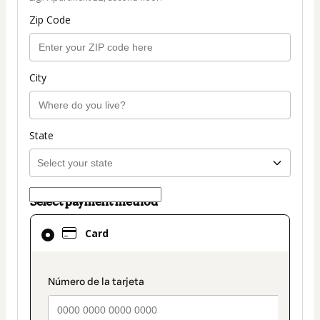
Zip Code
City
State
Select payment method
Card
Card
selected
as
payment
payment_data.section_title_v2
method