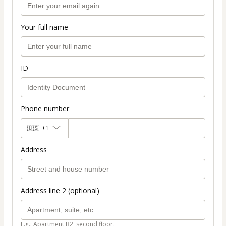
Your full name
ID
Phone number
🇺🇸
+1
Address
Address line 2 (optional)
E.g.: Apartment B2, second floor.