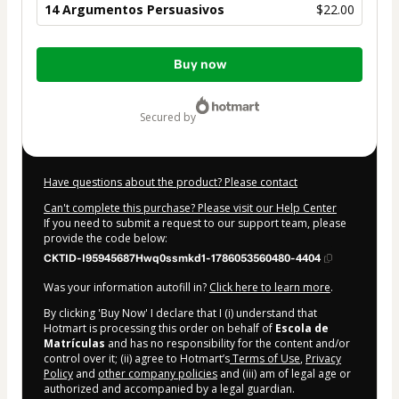
14 Argumentos Persuasivos
$22.00
Total
Buy now
of
$22.00
secured by
Have questions about the product? Please contact
Can't complete this purchase? Please visit our Help Center
If you need to submit a request to our support team, please
provide the code below:
CKTID-I95945687Hwq0ssmkd1-1786053560480-4404
Was your information autofill in?
Click here to learn more
.
By clicking 'Buy Now' I declare that I (i) understand that
Hotmart is processing this order on behalf of
Escola de
Matrículas
and has no responsibility for the content and/or
control over it; (ii) agree to Hotmart’s
Terms of Use
,
Privacy
Policy
and
other company policies
and (iii) am of legal age or
authorized and accompanied by a legal guardian.