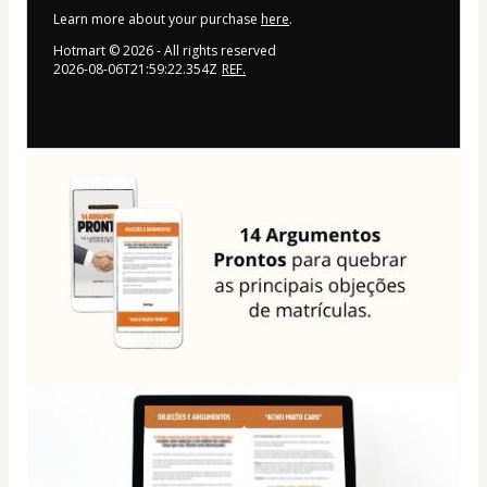
Learn more about your purchase
here
.
Hotmart ©
2026
- All rights reserved
2026-08-06T21:59:22.354Z
REF.