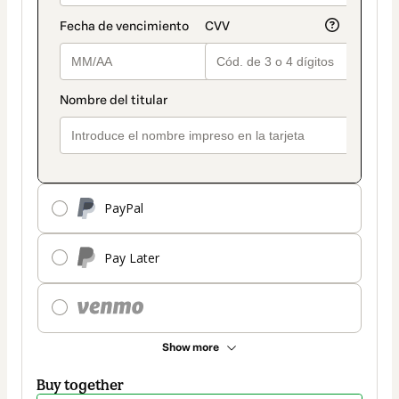
PayPal
Pay Later
Show more
Buy together