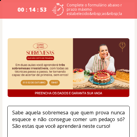
Complete o formulário abaixo no
00 : 14 : 53
prazo máximo
estabelecido&nbsp;ao&nbsp;lado.
Sabe aquela sobremesa que quem prova nunca 
esquece e não consegue comer um pedaço só? 
São estas que você aprenderá neste curso!