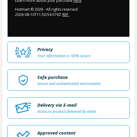
Learn more about your purchase
here
.
Hotmart ©
2026
- All rights reserved
2026-08-10T11:50:54.579Z
REF.
Privacy
Your information is 100% secure
Safe purchase
Secure and authenticated environment
Delivery via E-mail
Access to product delivered by email
Approved content