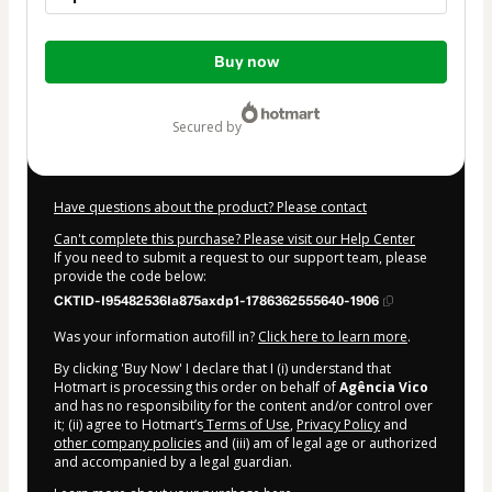
Total
Buy now
of
$27.00
secured by
Have questions about the product? Please contact
Can't complete this purchase? Please visit our Help Center
If you need to submit a request to our support team, please
provide the code below:
CKTID-I95482536Ia875axdp1-1786362555640-1906
Was your information autofill in?
Click here to learn more
.
By clicking 'Buy Now' I declare that I (i) understand that
Hotmart is processing this order on behalf of
Agência Vico
and has no responsibility for the content and/or control over
it; (ii) agree to Hotmart’s
Terms of Use
,
Privacy Policy
and
other company policies
and (iii) am of legal age or authorized
and accompanied by a legal guardian.