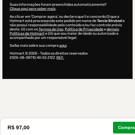
Suas informações foram preenchidas automaticamente?
Clique aqui para saber mais
.
Ao clicar em 'Comprar agora', eu declaro que li e concordo (i) que a
Hotmart está processando este pedido em nome de
Tercio Strutzel
e
não possui responsabilidade pelo conteúdo e/ou faz controle prévio
deste; (ii) com os
Termos de Uso
,
Política de Privacidade
e
demais
Políticas da Hotmart
e (iii) que sou maior de idade ou autorizado e
acompanhado por um responsável legal.
Saiba mais sobre sua compra
aqui
.
Hotmart ©
2026
- Todos os direitos reservados
2026-08-06T10:40:53.212Z
REF.
R$ 97,00
Comprar