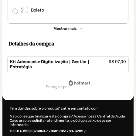
Boleto
Mostrar mais
Detalhes da compra
Kit Advocacia: Digitalização | Gestão |
R$ 97,00
Estratégia
Total
de
protegido por
R$ 97,00
Tem dúvidas sobre o produto? Entre em contato com
Não consegue finalizar esta compra? Acesse nossa Central de Ajuda
Caso precise solicitar atendimento, o código abaixo deve ser
informado:
CKTID-I95323760N1-1786012851783-6289