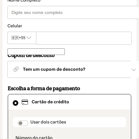
Nome completo
Celular
🇧🇷
+55
Cupom de desconto
Tem um cupom de desconto?
Escolha a forma de pagamento
Cartão
Cartão de crédito
de
crédito
selecionado
como
payment_data.section_title_v2
Usar dois cartões
método
de
pagamento