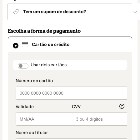
Tem um cupom de desconto?
Escolha a forma de pagamento
Cartão
Cartão de crédito
de
crédito
selecionado
como
payment_data.section_title_v2
Usar dois cartões
método
de
pagamento