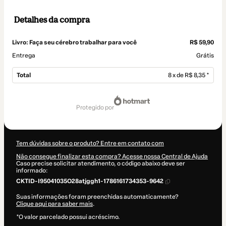
Detalhes da compra
Livro: Faça seu cérebro trabalhar para você
R$ 59,90
Entrega
Grátis
Total
8 x de R$ 8,35 *
Total
de
protegido por
R$ 66,80
Tem dúvidas sobre o produto? Entre em contato com
Não consegue finalizar esta compra? Acesse nossa Central de Ajuda
Caso precise solicitar atendimento, o código abaixo deve ser
informado:
CKTID-I95041035O28atjggh1-1786161734353-9642
Suas informações foram preenchidas automaticamente?
Clique aqui para saber mais
.
*O valor parcelado possui acréscimo.