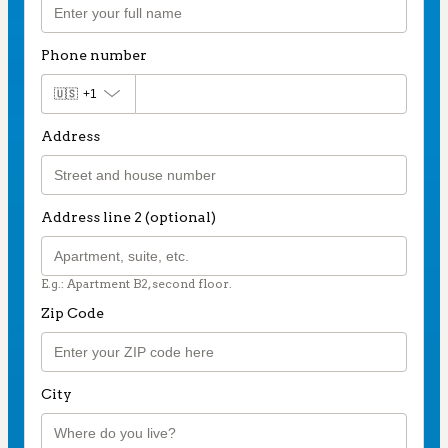
Phone number
🇺🇸
+1
Address
Address line 2 (optional)
E.g.: Apartment B2, second floor.
Zip Code
City