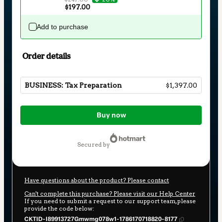
$197.00
Add to purchase
Order details
BUSINESS: Tax Preparation
$1,397.00
Total
of
Buy now
$1,397.00
secured by
Have questions about the product? Please contact
Can't complete this purchase? Please visit our Help Center
If you need to submit a request to our support team, please
provide the code below:
CKTID-I89913727Gmwmg078w1-1786170718820-8177