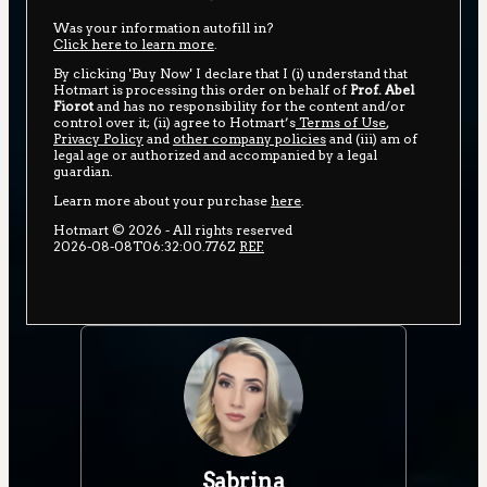
Was your information autofill in?
Click here to learn more
.
By clicking 'Buy Now' I declare that I (i) understand that
Hotmart is processing this order on behalf of
Prof. Abel
Fiorot
and has no responsibility for the content and/or
control over it; (ii) agree to Hotmart’s
Terms of Use
,
Privacy Policy
and
other company policies
and (iii) am of
legal age or authorized and accompanied by a legal
guardian.
Learn more about your purchase
here
.
Hotmart ©
2026
- All rights reserved
2026-08-08T06:32:00.776Z
REF.
Sabrina