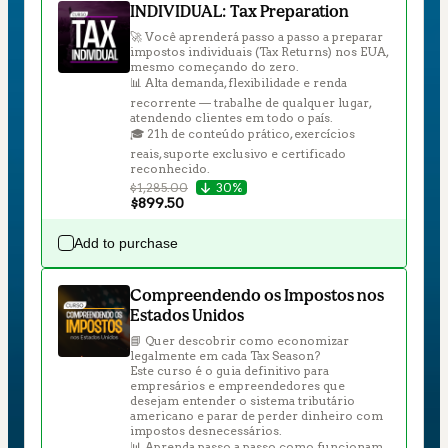
INDIVIDUAL: Tax Preparation
🚀 Você aprenderá passo a passo a preparar 
impostos individuais (Tax Returns) nos EUA, 
mesmo começando do zero.

📊 Alta demanda, flexibilidade e renda 
recorrente — trabalhe de qualquer lugar, 
atendendo clientes em todo o país.

🎓 21h de conteúdo prático, exercícios 
reais, suporte exclusivo e certificado 
reconhecido.
$1,285.00
30%
$899.50
Add to purchase
Compreendendo os Impostos nos
Estados Unidos
📘 Quer descobrir como economizar 
legalmente em cada Tax Season?

Este curso é o guia definitivo para 
empresários e empreendedores que 
desejam entender o sistema tributário 
americano e parar de perder dinheiro com 
impostos desnecessários.

📊 Aprenda passo a passo como funcionam 