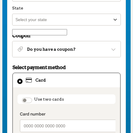
State
Coupon
Do you have a coupon?
Select payment method
Card
Card
selected
as
payment
method
payment_data.section_title_v2
Use two cards