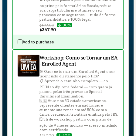
os principais formulários fiscais, reduza 
sua carga tributária e otimize o seu 
processo com segurança — tudo de forma 
prática, didática e 100% legal.
$497.00
30%
$347.90
Add to purchase
Workshop: Como se Tornar um EA
- Enrolled Agent
🎯 Quer se tornar um Enrolled Agent e ser 
licenciado diretamente pelo IRS?

📋 Aprenda o caminho completo — do 
PTIN ao diploma federal — com quem já 
passou pelas três provas do Special 
Enrollment Examination.

🇺🇸 Atue nos 50 estados americanos, 
represente clientes em auditorias e 
aumente sua renda em até 50% com a 
única credencial tributária emitida pelo IRS.

🗓️ 3h de workshop prático com plano de 
ação de 9 meses incluso — acesso imediato 
com certificado.
$247.00
20%