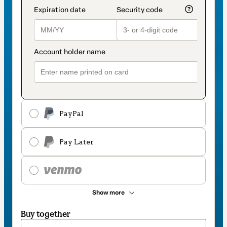
PayPal
Pay Later
Show more
Buy together