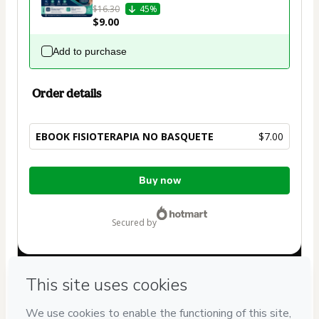
$16.30
45%
$9.00
Add to purchase
Order details
EBOOK FISIOTERAPIA NO BASQUETE
$7.00
Total
Buy now
of
$7.00
secured by
Have questions about the product? Please contact
Can't complete this purchase? Please visit our Help Center
If you need to submit a request to our support team, please