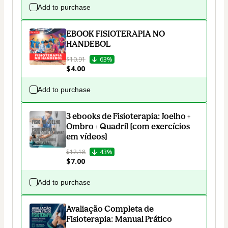
Add to purchase
EBOOK FISIOTERAPIA NO
HANDEBOL
$10.91
63%
$4.00
Add to purchase
3 ebooks de Fisioterapia: Joelho +
Ombro + Quadril [com exercícios
em vídeos]
$12.18
43%
$7.00
Add to purchase
Avaliação Completa de
Fisioterapia: Manual Prático