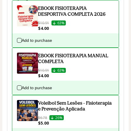
EBOOK FISIOTERAPIA
DESPORTIVA COMPLETA 2026
$10.91
63%
$4.00
Add to purchase
EBOOK FISIOTERAPIA MANUAL
COMPLETA
$10.91
63%
$4.00
Add to purchase
Voleibol Sem Lesões – Fisioterapia
e Prevenção Aplicada
$6.78
26%
$5.00