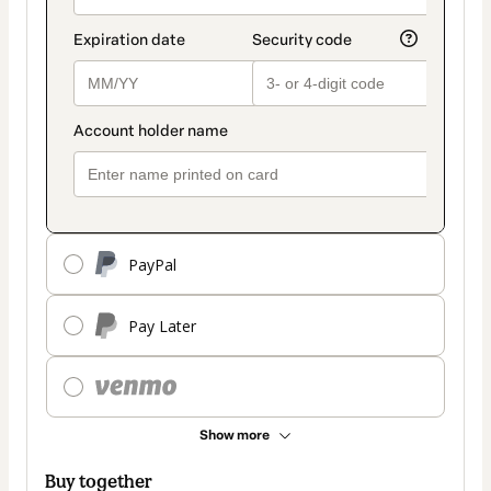
PayPal
Pay Later
Show more
Buy together