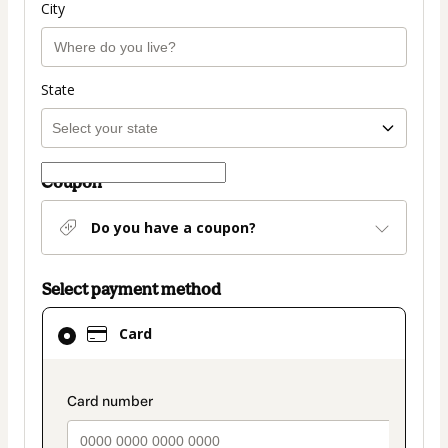
City
State
Coupon
Do you have a coupon?
Select payment method
Card
Card
selected
as
payment
payment_data.section_title_v2
method