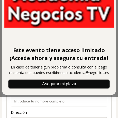
122,00 US$
(más tarifas correspondientes.
Haz clic aquí
para saber más)
FECHA Y HORARIO
7/17/23 6:00 PM hasta 7/24/23 8:00 PM
Datos personales
Tu email
Este evento tiene acceso limitado
¡Accede ahora y asegura tu entrada!
En caso de tener algún problema o consulta con el pago
Confirma tu email
recuerda que puedes escribirnos a academia@negocios.es
Asegurar mi plaza
Tu nombre completo
Dirección