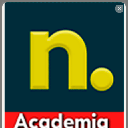
Cualquier duda puedes ponerte en contacto con 
academia@negocios.es
🇺🇸
Cambiar país
Dominando el Ajedrez Global:
Curso de Geopolítica para entender
el mundo actual
Autor: Negocios tv