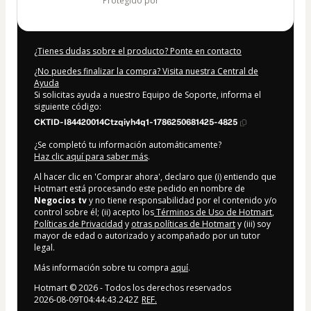
protegido por
¿Tienes dudas sobre el producto? Ponte en contacto
¿No puedes finalizar la compra? Visita nuestra Central de
Ayuda
Si solicitas ayuda a nuestro Equipo de Soporte, informa el
siguiente código:
CKTID-I84420014Ctzqiyh4q1-1786250681425-4825
¿Se completó tu información automáticamente?
Haz clic aquí para saber más
.
Al hacer clic en 'Comprar ahora', declaro que (i) entiendo que
Hotmart está procesando este pedido en nombre de
Negocios tv
y no tiene responsabilidad por el contenido y/o
control sobre él; (ii) acepto los
Términos de Uso de Hotmart
,
Políticas de Privacidad
y
otras políticas de Hotmart
y (iii) soy
mayor de edad o autorizado y acompañado por un tutor
legal.
Más información sobre tu compra
aquí
.
Hotmart ©
2026
- Todos los derechos reservados
2026-08-09T04:44:43.242Z
REF.