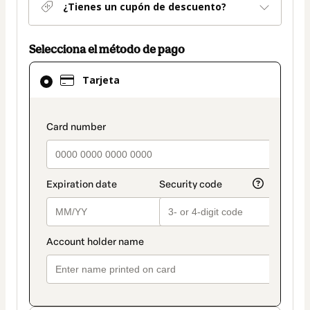
¿Tienes un cupón de descuento?
Selecciona el método de pago
El
Tarjeta
método
de
pago
payment_data.section_title_v2
seleccionado
es
Tarjeta