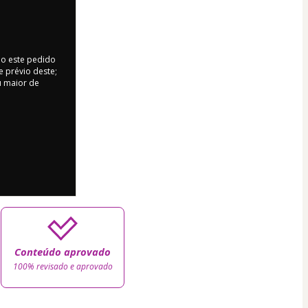
do este pedido
 prévio deste;
ou maior de
Conteúdo aprovado
100% revisado e aprovado