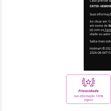
Caso precise s
CKTID-I83801
Suas informaç
Ao clicar em '
em nome de
S
(ii) com os
Term
idade ou auto
Saiba mais so
Hotmart ©
202
2026-08-06T15
Privacidade
Sua informação 100%
segura