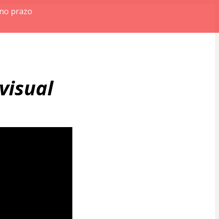
 no prazo
visual