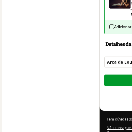
Adicionar
Detalhes d
Arca de Lou
Total
de
R$ 39,90
Tem dúvidas s
Não consegue f