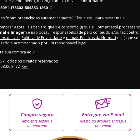
olicitar atendimento, o código abaixo deve ser informado:
850P1-1786031584353-1260
ões foram preenchidas automaticamente?
Clique aqui para saber mais
.
Comprar agora', eu declaro que li e concordo (i) que a Hotmart está processan
inal e Imagem
e não possui responsabilidade pelo conteúdo e/ou faz controle
os de Uso
,
Política de Privacidade
e
demais Políticas da Hotmart
e (iii) que s
rizado e acompanhado por um responsável legal.
bre sua compra
aqui
.
6
- Todos os direitos reservados
:53:06.847Z
REF.
Compra segura
Entregue via E-mail
Ambiente seguro e
Acesso ao produto entregue
autenticado
por email