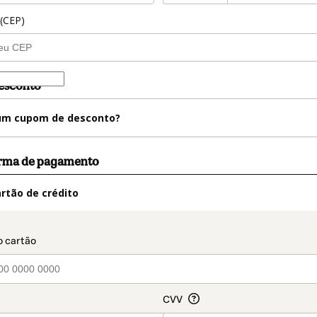
 (CEP)
esconto
m cupom de desconto?
orma de pagamento
rtão de crédito
t_data.section_title_v2