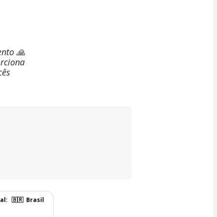
ento 🙏
rciona
cês
al:
🇧🇷
Brasil