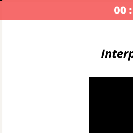
00 :
Inter