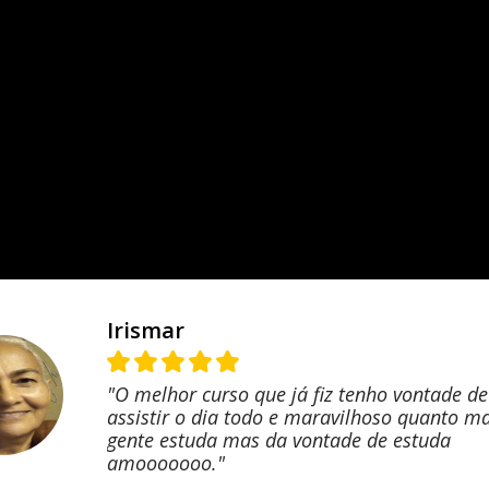
Irismar
"O melhor curso que já fiz tenho vontade de
assistir o dia todo e maravilhoso quanto ma
gente estuda mas da vontade de estuda
amooooooo."