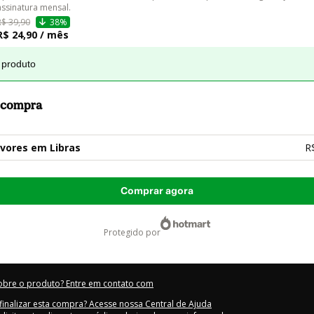
assinatura mensal.
R$ 39,90
38%
R$ 24,90 / mês
 produto
a compra
vores em Libras
R
Comprar agora
protegido por
obre o produto? Entre em contato com
inalizar esta compra? Acesse nossa Central de Ajuda