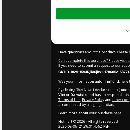
Total
of
$1,030.00
s
Have questions about the product? Please 
Can't complete this purchase? Please visit 
If you need to submit a request to our sup
CKTID-I82911594Rjiio6jbv1-1786052158771
Was your information autofill in?
Click here
By clicking 'Buy Now' I declare that I (i) un
Victor Damásio
and has no responsibility f
Terms of Use
,
Privacy Policy
and
other comp
accompanied by a legal guardian.
Learn more about your purchase
here
.
Hotmart ©
2026
- All rights reserved
2026-08-06T21:36:01.456Z
REF.