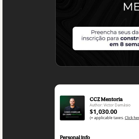
CCZ Mentoria
Author: Victor Damásio
$1,030.00
(+ applicable taxes.
Click he
Personal info