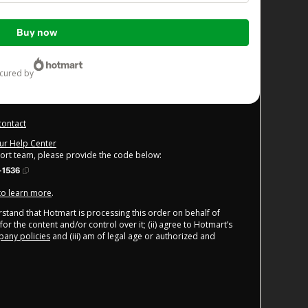
Buy now
ecured by
contact
our Help Center
port team, please provide the code below:
-1536
 to learn more
.
derstand that Hotmart is processing this order on behalf of
or the content and/or control over it; (ii) agree to Hotmart’s
any policies
and (iii) am of legal age or authorized and