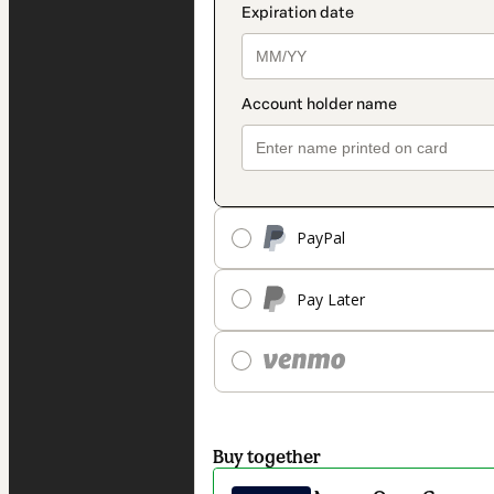
PayPal
Pay Later
Buy together