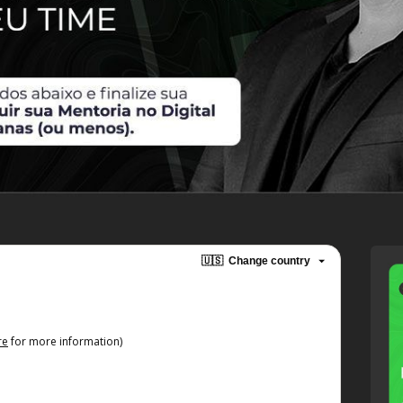
🇺🇸
Change country
re
for more information)