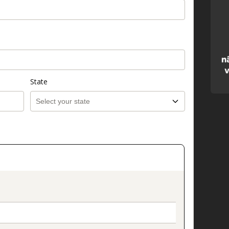
State
on_title_v2