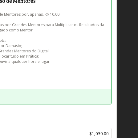
so de Mentores
 Mentores por, apenas, R$ 10,00.

adas por Grandes Mentores para Multiplicar os Resultados da 
egado como Mentor.

eba:

tor Damásio;

Grandes Mentores do Digital;

locar tudo em Prática;

ir a qualquer hora e lugar.

$1,030.00