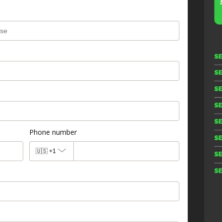
Phone number
🇺🇸
+1