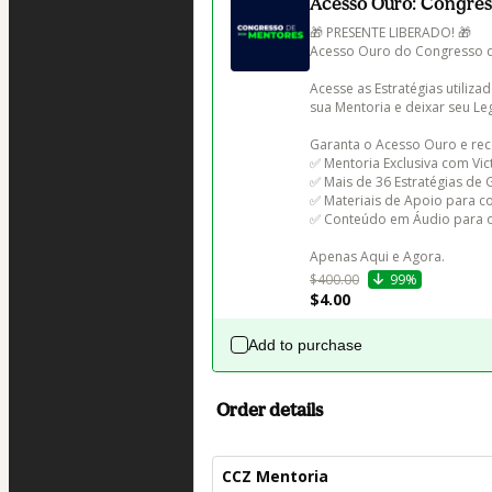
Acesso Ouro: Congres
🎁 PRESENTE LIBERADO! 🎁

Acesso Ouro do Congresso de
Acesse as Estratégias utiliz
sua Mentoria e deixar seu L
Garanta o Acesso Ouro e rec
✅ Mentoria Exclusiva com Vic
✅ Mais de 36 Estratégias de 
✅ Materiais de Apoio para co
✅ Conteúdo em Áudio para ouv
Apenas Aqui e Agora.
$400.00
99%
$4.00
Add to purchase
Order details
CCZ Mentoria