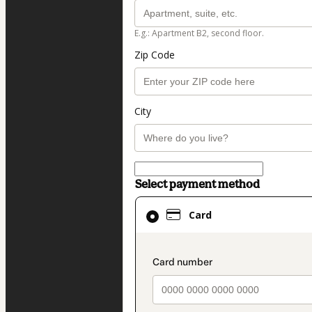
E.g.: Apartment B2, second floor.
Zip Code
City
Select payment method
Card
Card
selected
as
payment
payment_data.secti
method